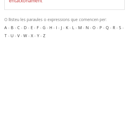
entatxonament
O llisteu les paraules o expressions que comencen per:
A
-
B
-
C
-
D
-
E
-
F
-
G
-
H
-
I
-
J
-
K
-
L
-
M
-
N
-
O
-
P
-
Q
-
R
-
S
-
T
-
U
-
V
-
W
-
X
-
Y
-
Z