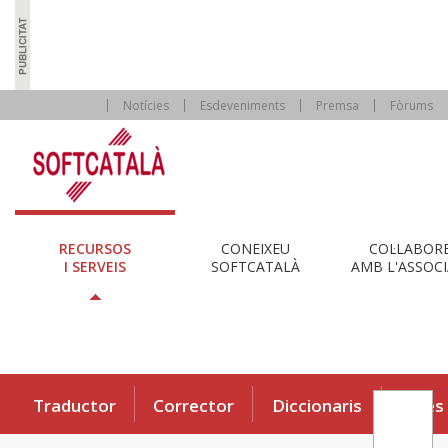
Notícies
Esdeveniments
Premsa
Fòrums
RECURSOS
CONEIXEU
COL·LABOR
I SERVEIS
SOFTCATALÀ
AMB L'ASSOCI
Traductor
Corrector
Diccionaris
Eines