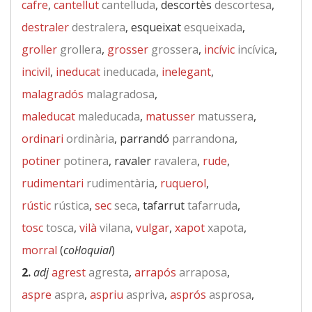
cafre
,
cantellut
cantelluda
, descortès
descortesa
,
destraler
destralera
, esqueixat
esqueixada
,
groller
grollera
,
grosser
grossera
,
incívic
incívica
,
incivil
,
ineducat
ineducada
,
inelegant
,
malagradós
malagradosa
,
maleducat
maleducada
,
matusser
matussera
,
ordinari
ordinària
, parrandó
parrandona
,
potiner
potinera
, ravaler
ravalera
,
rude
,
rudimentari
rudimentària
,
ruquerol
,
rústic
rústica
,
sec
seca
, tafarrut
tafarruda
,
tosc
tosca
,
vilà
vilana
,
vulgar
,
xapot
xapota
,
morral
(
col·loquial
)
2.
adj
agrest
agresta
,
arrapós
arraposa
,
aspre
aspra
,
aspriu
aspriva
,
asprós
asprosa
,