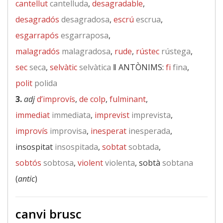
cantellut
cantelluda
,
desagradable
,
desagradós
desagradosa
,
escrú
escrua
,
esgarrapós
esgarraposa
,
malagradós
malagradosa
,
rude
,
rústec
rústega
,
sec
seca
,
selvàtic
selvàtica
‖
ANTÒNIMS:
fi
fina
,
polit
polida
3.
adj
d’improvís
,
de colp
,
fulminant
,
immediat
immediata
,
imprevist
imprevista
,
improvís
improvisa
,
inesperat
inesperada
,
insospitat
insospitada
,
sobtat
sobtada
,
sobtós
sobtosa
,
violent
violenta
, sobtà
sobtana
(
antic
)
canvi brusc