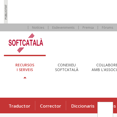
Notícies
Esdeveniments
Premsa
Fòrums
RECURSOS
CONEIXEU
COL·LABOR
I SERVEIS
SOFTCATALÀ
AMB L'ASSOCI
Traductor
Corrector
Diccionaris
Eines