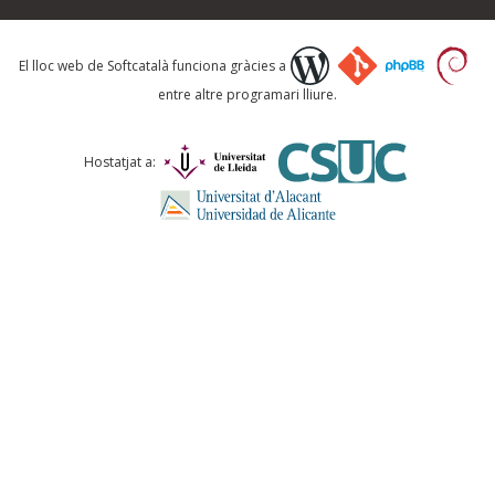
Què proposeu?
El lloc web de Softcatalà funciona gràcies a
entre altre programari lliure.
Comentari *
Hostatjat a:
ENVIA