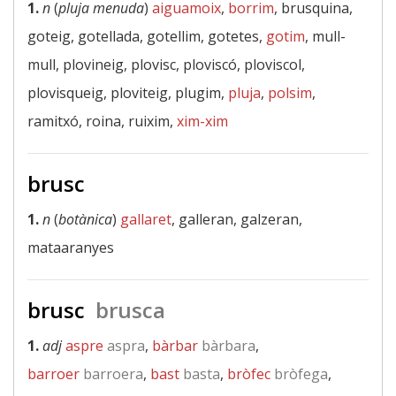
1.
n
(
pluja menuda
)
aiguamoix
,
borrim
, brusquina,
goteig, gotellada, gotellim, gotetes,
gotim
, mull-
mull, plovineig, plovisc, ploviscó, ploviscol,
plovisqueig, ploviteig, plugim,
pluja
,
polsim
,
ramitxó, roina, ruixim,
xim-xim
brusc
1.
n
(
botànica
)
gallaret
, galleran, galzeran,
mataaranyes
brusc
brusca
1.
adj
aspre
aspra
,
bàrbar
bàrbara
,
barroer
barroera
,
bast
basta
,
bròfec
bròfega
,