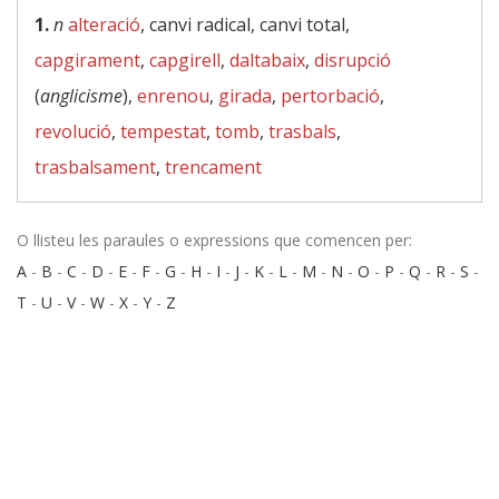
1.
n
alteració
, canvi radical, canvi total,
capgirament
,
capgirell
,
daltabaix
,
disrupció
(
anglicisme
),
enrenou
,
girada
,
pertorbació
,
revolució
,
tempestat
,
tomb
,
trasbals
,
trasbalsament
,
trencament
O llisteu les paraules o expressions que comencen per:
A
-
B
-
C
-
D
-
E
-
F
-
G
-
H
-
I
-
J
-
K
-
L
-
M
-
N
-
O
-
P
-
Q
-
R
-
S
-
T
-
U
-
V
-
W
-
X
-
Y
-
Z