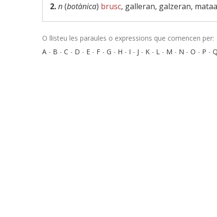
2.
n
(
botànica
)
brusc
, galleran, galzeran, mata
O llisteu les paraules o expressions que comencen per:
A
-
B
-
C
-
D
-
E
-
F
-
G
-
H
-
I
-
J
-
K
-
L
-
M
-
N
-
O
-
P
-