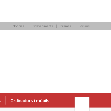
Notícies
Esdeveniments
Premsa
Fòrums
s
Ordinadors i mòbils