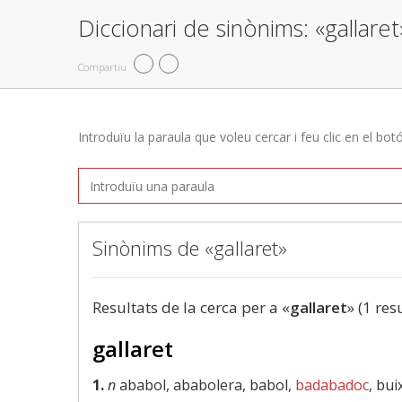
Diccionari de sinònims: «gallaret
Compartiu
Introduïu la paraula que voleu cercar i feu clic en el bot
Sinònims de «gallaret»
Resultats de la cerca per a «
gallaret
» (1 res
gallaret
1.
n
ababol, ababolera, babol,
badabadoc
, bui