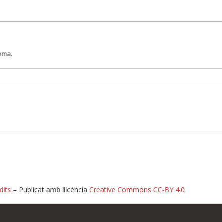
lema.
dits
– Publicat amb llicència
Creative Commons CC-BY 4.0