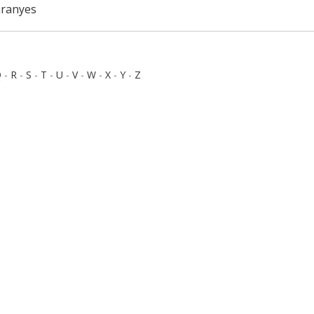
aranyes
Q
-
R
-
S
-
T
-
U
-
V
-
W
-
X
-
Y
-
Z