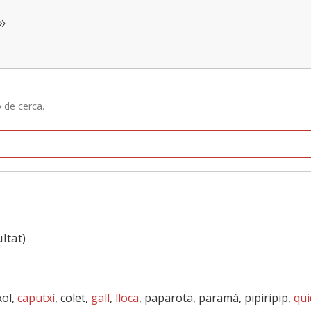
»
ó de cerca.
ultat)
xol,
caputxí
, colet,
gall
,
lloca
, paparota, paramà, pipiripip,
qui