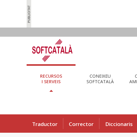
RECURSOS
CONEIXEU
I SERVEIS
SOFTCATALÀ
AMB
Traductor
Corrector
Diccionaris