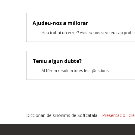
Ajudeu-nos a millorar
Heu trobat un error? Aviseu-nos si veieu cap prob
Teniu algun dubte?
Al fòrum resolem totes les qüestions.
Diccionari de sinònims de Softcatalà –
Presentació i crè