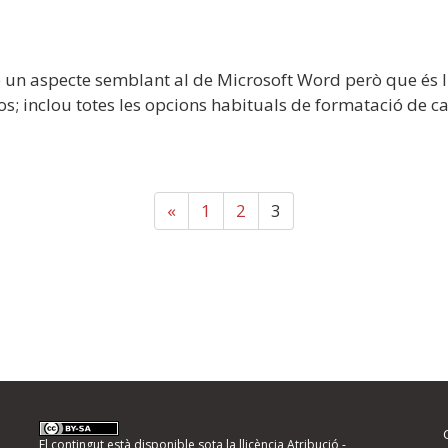
 un aspecte semblant al de Microsoft Word però que és ll
; inclou totes les opcions habituals de formatació de ca
«
1
2
3
El contingut està disponible sota la llicència
Atribució -