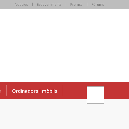
Notícies
Esdeveniments
Premsa
Fòrums
s
Ordinadors i mòbils