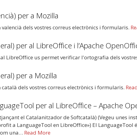
encià) per a Mozilla
 valencià dels vostres correus electrònics i formularis.
Re
eral) per al LibreOffice i l’Apache OpenOffi
 al LibreOffice us permet verificar l'ortografia dels vost
eral) per a Mozilla
 català dels vostres correus electrònics i formularis.
Rea
nguageTool per al LibreOffice – Apache Op
jançant el Catalanitzador de Softcatalà) (Vegeu unes instr
 profit a LanguageTool en LibreOffice») El LanguageTool é
a com una…
Read More