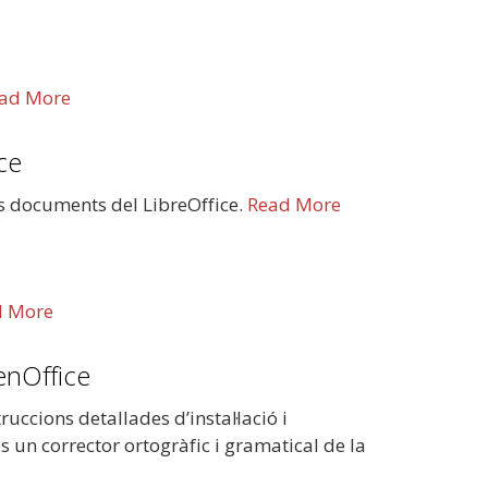
ad More
ce
res documents del LibreOffice.
Read More
d More
enOffice
uccions detallades d’instal·lació i
s un corrector ortogràfic i gramatical de la