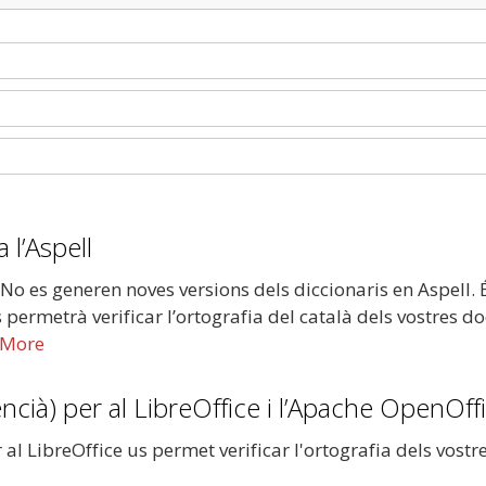
 l’Aspell
 No es generen noves versions dels diccionaris en Aspell.
us permetrà verificar l’ortografia del català dels vostre
 More
encià) per al LibreOffice i l’Apache OpenOff
r al LibreOffice us permet verificar l'ortografia dels vost