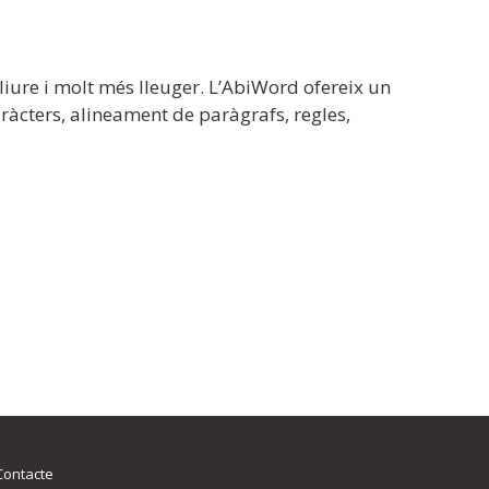
iure i molt més lleuger. L’AbiWord ofereix un
ràcters, alineament de paràgrafs, regles,
Contacte