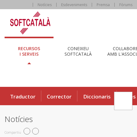
Notícies
Esdeveniments
Premsa
Fòrums
RECURSOS
CONEIXEU
COL·LABOR
I SERVEIS
SOFTCATALÀ
AMB L'ASSOCI
Traductor
Corrector
Diccionaris
Eines
Notícies
Compartiu