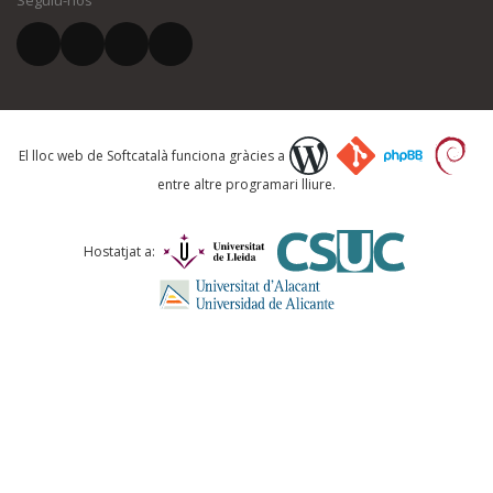
Seguiu-nos
El vostre correu electrònic *
El lloc web de Softcatalà funciona gràcies a
entre altre programari lliure.
ENVIA
Hostatjat a: