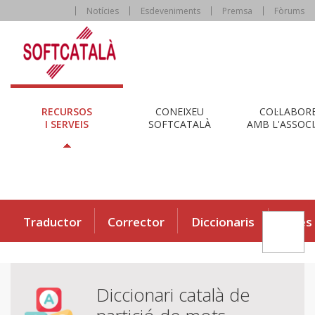
Notícies
Esdeveniments
Premsa
Fòrums
RECURSOS
CONEIXEU
COL·LABOR
I SERVEIS
SOFTCATALÀ
AMB L'ASSOCI
Traductor
Corrector
Diccionaris
Eines
Diccionari català de