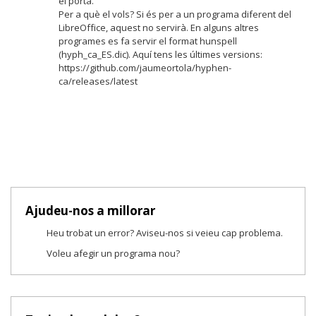
el porta.
Per a què el vols? Si és per a un programa diferent del
LibreOffice, aquest no servirà. En alguns altres
programes es fa servir el format hunspell
(hyph_ca_ES.dic). Aquí tens les últimes versions:
https://github.com/jaumeortola/hyphen-
ca/releases/latest
Ajudeu-nos a millorar
Heu trobat un error? Aviseu-nos si veieu cap problema.
Voleu afegir un programa nou?