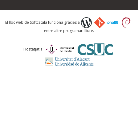
El vostre correu electrònic *
El lloc web de Softcatalà funciona gràcies a
entre altre programari lliure.
Què proposeu?
Hostatjat a:
Comentari *