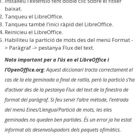
Instal·leu l’extensió fent doble clic sobre el fitxer
baixat.
Tanqueu el LibreOffice.
Tanqueu també l’inici ràpid del LibreOffice.
Reinicieu el LibreOffice.
Habiliteu la partició de mots des del menú Format -
> Paràgraf -> pestanya Flux del text.
Nota important per a l’ús en el LibreOffice i
l’OpenOffice.org
: Aquest diccionari tracta correctament el
cas de la ela geminada a final de ratlla, però la partició s’ha
d’activar des de la pestanya Flux del text de la finestra de
format del paràgraf. Si feu servir l’altre mètode, l’entrada
del menú Eines/Llengua/Partició de mots, les eles
geminades no queden ben partides. És un error ja ha estat
informat als desenvolupadors dels paquets ofimàtics.