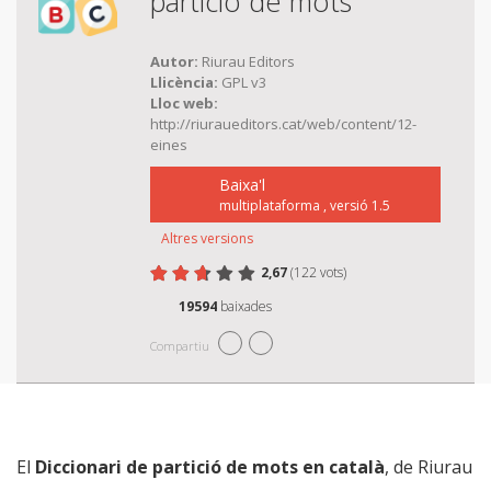
partició de mots
Autor:
Riurau Editors
Llicència:
GPL v3
Lloc web:
http://riuraueditors.cat/web/content/12-
eines
Baixa'l
multiplataforma , versió 1.5
Altres versions
2,67
(122 vots)
Valoreu Diccionari català de part
1 estrella
2 estrelles
3 estrelles
4 estrelles
5 estrelles
19594
baixades
Compartiu
El
Diccionari de partició de mots en català
, de Riurau