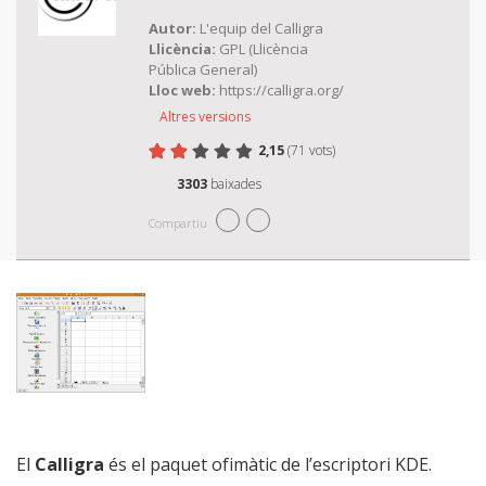
Autor:
L'equip del Calligra
Llicència:
GPL (Llicència
Pública General)
Lloc web:
https://calligra.org/
Altres versions
2,15
(71 vots)
Valoreu Calligra
1 estrella
2 estrelles
3 estrelles
4 estrelles
5 estrelles
3303
baixades
Compartiu
El
Calligra
és el paquet ofimàtic de l’escriptori KDE.