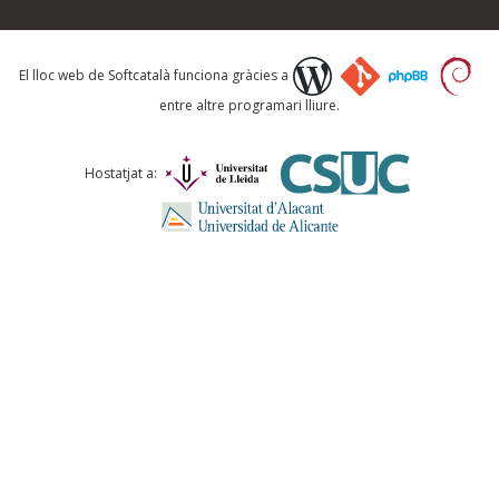
El vostre correu electrònic *
El lloc web de Softcatalà funciona gràcies a
entre altre programari lliure.
Què proposeu?
Hostatjat a:
Comentari *