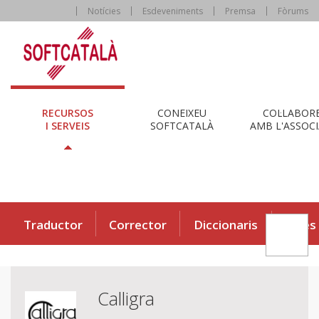
Notícies
Esdeveniments
Premsa
Fòrums
RECURSOS
CONEIXEU
COL·LABOR
I SERVEIS
SOFTCATALÀ
AMB L'ASSOCI
Traductor
Corrector
Diccionaris
Eines
Calligra