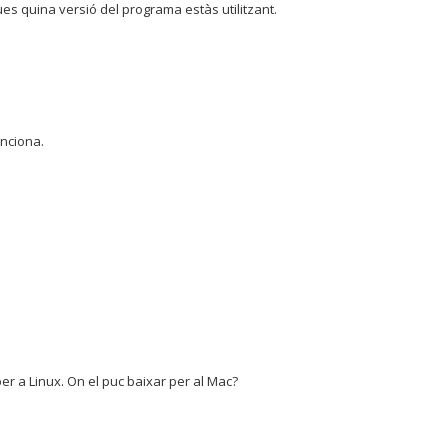
iques quina versió del programa estàs utilitzant.
unciona.
er a Linux. On el puc baixar per al Mac?