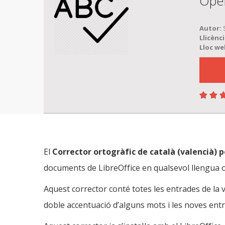
Ope
Autor:
S
Llicènci
Lloc we
Valor
1 est
2 est
3 est
4 est
5 est
El
Corrector ortogràfic de català (valencià) p
documents de LibreOffice en qualsevol llengua o
Aquest corrector conté totes les entrades de la 
doble accentuació d’alguns mots i les noves entra