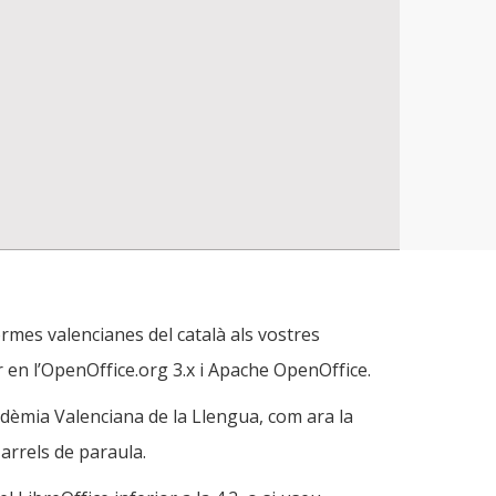
l LibreOffice i l’Apache OpenOffice
ormes valencianes del català als vostres
 en l’OpenOffice.org 3.x i Apache OpenOffice.
cadèmia Valenciana de la Llengua, com ara la
arrels de paraula.