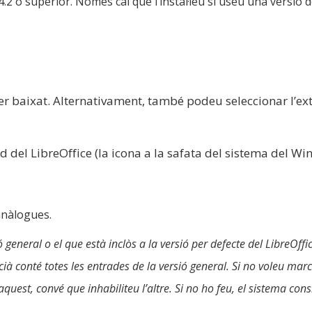
4.2 o superior. Només cal que l’instal·leu si useu una versió de
 fitxer baixat. Alternativament, també podeu seleccionar l’
id del LibreOffice (la icona a la safata del sistema del Wi
anàlogues.
ó general o el que està inclòs a la versió per defecte del LibreOffic
cià conté totes les entrades de la versió general. Si no voleu mar
t aquest, convé que inhabiliteu l’altre. Si no ho feu, el sistema co