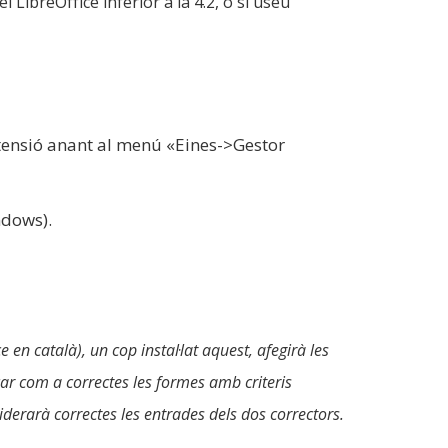
l LibreOffice inferior a la 4.2, o si useu
extensió anant al menú «Eines->Gestor
ndows).
e en català), un cop instal·lat aquest, afegirà les
car com a correctes les formes amb criteris
nsiderarà correctes les entrades dels dos correctors.