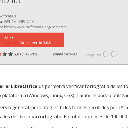
nOffice
oftcatalà
a:
GPL 2+, LGPL 2.1+
b:
https://www.softcatala.org/corrector
Baixa'l
multiplataforma , versió 3.0.8
2,87
(145 vots)
20998
baixades
Compartiu
eu Corrector ortogràfic de català (valencià) per a
rella
relles
relles
relles
relles
er al LibreOffice
us permetrà verificar l’ortografia de les f
 plataforma (Windows, Linux, OSX). També el podeu utilitzar
versió general, però afegint-hi les formes recollides per l’A
des del diccionari ortogràfic. En total conté més de 100.000 