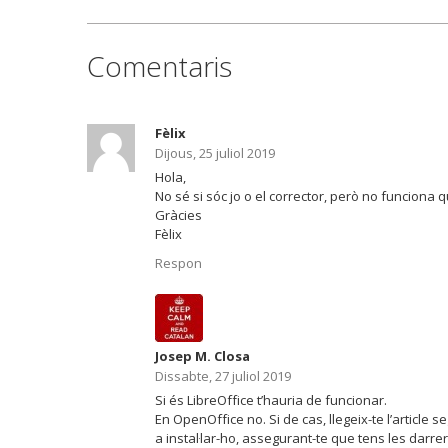
Comentaris
Fèlix
Dijous, 25 juliol 2019
Hola,
No sé si sóc jo o el corrector, però no funciona 
Gràcies
Fèlix
Respon
Josep M. Closa
Dissabte, 27 juliol 2019
Si és LibreOffice t’hauria de funcionar.
En OpenOffice no. Si de cas, llegeix-te l’article s
a instal·lar-ho, assegurant-te que tens les darre