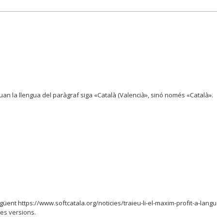
quan la llengua del paràgraf siga «Català (Valencià», sinó només «Català».
egüent https://www.softcatala.org/noticies/traieu-li-el-maxim-profit-a-languag
res versions.