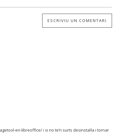
ESCRIVIU UN COMENTARI
etool-en-libreoffice/ i si no te’n surts desinstal·la i tornar