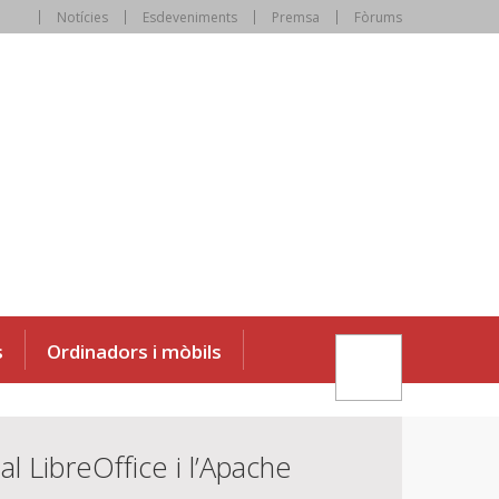
Notícies
Esdeveniments
Premsa
Fòrums
s
Ordinadors i mòbils
al LibreOffice i l’Apache