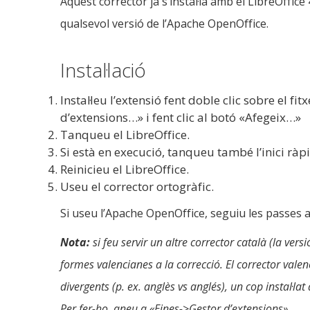
Aquest corrector ja s’instal·la amb el LibreOffice 
qualsevol versió de l’Apache OpenOffice.
Instal·lació
Instal·leu l’extensió fent doble clic sobre el
d’extensions…» i fent clic al botó «Afegeix…»
Tanqueu el LibreOffice.
Si està en execució, tanqueu també l’inici ràp
Reinicieu el LibreOffice.
Useu el corrector ortogràfic.
Si useu l’Apache OpenOffice, seguiu les passes 
Nota:
si feu servir un altre corrector català (la versi
formes valencianes a la correcció. El corrector valen
divergents (p. ex. anglès vs anglés), un cop instal·la
Per fer-ho, aneu a «Eines->Gestor d’extensions».