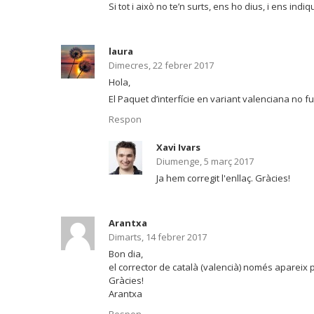
Si tot i això no te’n surts, ens ho dius, i ens ind
laura
Dimecres, 22 febrer 2017
Hola,
El Paquet d’interfície en variant valenciana no f
Respon
Xavi Ivars
Diumenge, 5 març 2017
Ja hem corregit l'enllaç. Gràcies!
Arantxa
Dimarts, 14 febrer 2017
Bon dia,
el corrector de català (valencià) només apareix p
Gràcies!
Arantxa