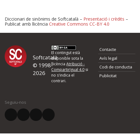
Diccionari de sinònims de Softcatalà –
Presentació i crèdits
–
Publicat amb llicència
Creative Commons CC-BY 4.0
Proposeu-nos millores o 
Contacte
d'errors
El contingut està
Softcatalà
Avís legal
disponible sota la
llicència
Atribució -
© 1998-
Codi de conducta
Si heu trobat un error o voleu proposar alguna millora, ompliu els ca
CompartirIgual 4.0
si
2026
quina és la millora que proposeu o l'error del qual voleu informar-no
no s'indica el
Publicitat
contrari.
El vostre nom *
Seguiu-nos
El vostre correu electrònic *