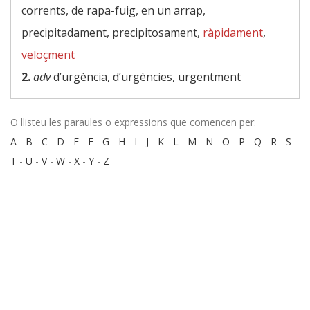
corrents, de rapa-fuig, en un arrap,
precipitadament, precipitosament,
ràpidament
,
veloçment
2.
adv
d’urgència, d’urgències, urgentment
O llisteu les paraules o expressions que comencen per:
A
-
B
-
C
-
D
-
E
-
F
-
G
-
H
-
I
-
J
-
K
-
L
-
M
-
N
-
O
-
P
-
Q
-
R
-
S
-
T
-
U
-
V
-
W
-
X
-
Y
-
Z