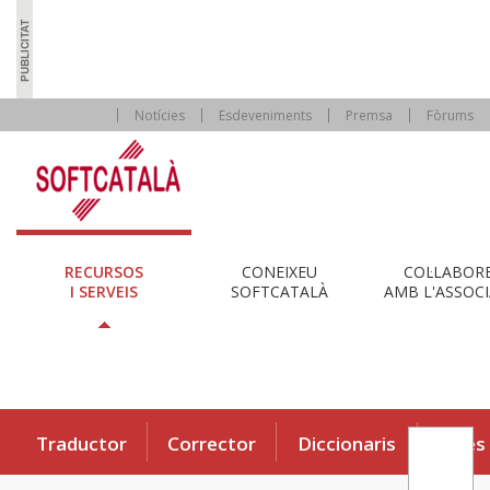
Notícies
Esdeveniments
Premsa
Fòrums
RECURSOS
CONEIXEU
COL·LABOR
I SERVEIS
SOFTCATALÀ
AMB L'ASSOCI
Traductor
Corrector
Diccionaris
Eines