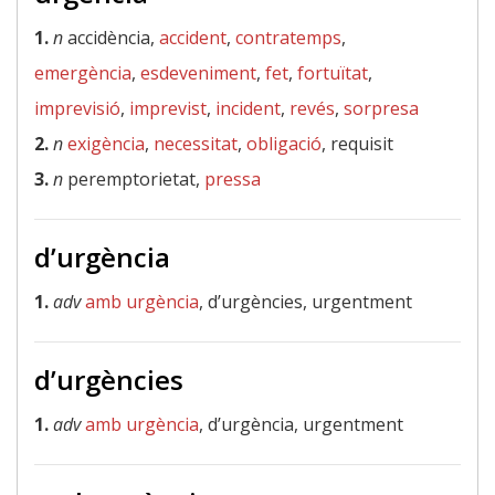
1.
n
accidència,
accident
,
contratemps
,
emergència
,
esdeveniment
,
fet
,
fortuïtat
,
imprevisió
,
imprevist
,
incident
,
revés
,
sorpresa
2.
n
exigència
,
necessitat
,
obligació
, requisit
3.
n
peremptorietat,
pressa
d’urgència
1.
adv
amb urgència
, d’urgències, urgentment
d’urgències
1.
adv
amb urgència
, d’urgència, urgentment