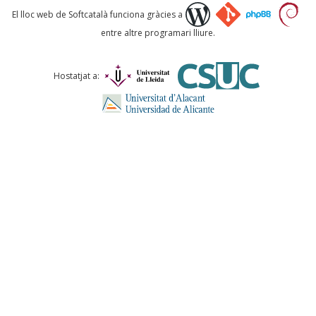
Què proposeu?
El lloc web de Softcatalà funciona gràcies a
entre altre programari lliure.
Comentari *
Hostatjat a:
ENVIA