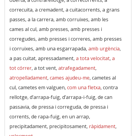
oberta, a contrarellotge, a correcorrents, a
correcuita, a cremadent, a cuitacorrents, a grans
passes, a la carrera, amb corruixes, amb les
cames al cul, amb presses, amb presses i
corregudes, amb presses i correres, amb presses
i corruixes, amb una esgarrapada,
amb urgència
,
a pas cuitat, apressadament,
a tota velocitat
,
a
tot córrer
, a tot vent,
atrafegadament
,
atropelladament
,
cames ajudeu-me
, cametes al
cul, cametes em valguen,
com una fletxa
, contra
rellotge, d’arrapa-fuig, d’arrapa-i-fuig, de can
passavia, de pressa i correguda, de pressa i
corrents, de rapa-fuig, en un arrap,
precipitadament, precipitosament,
ràpidament
,