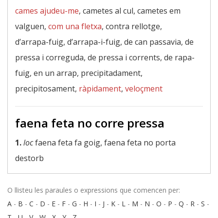
cames ajudeu-me
, cametes al cul, cametes em
valguen,
com una fletxa
, contra rellotge,
d’arrapa-fuig, d’arrapa-i-fuig, de can passavia, de
pressa i correguda, de pressa i corrents, de rapa-
fuig, en un arrap, precipitadament,
precipitosament,
ràpidament
,
veloçment
faena feta no corre pressa
1.
loc
faena feta fa goig, faena feta no porta
destorb
O llisteu les paraules o expressions que comencen per:
A
-
B
-
C
-
D
-
E
-
F
-
G
-
H
-
I
-
J
-
K
-
L
-
M
-
N
-
O
-
P
-
Q
-
R
-
S
-
T
-
U
-
V
-
W
-
X
-
Y
-
Z