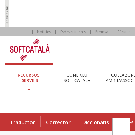
Notícies
Esdeveniments
Premsa
Fòrums
RECURSOS
CONEIXEU
COL·LABOR
I SERVEIS
SOFTCATALÀ
AMB L'ASSOCI
Traductor
Corrector
Diccionaris
Eines