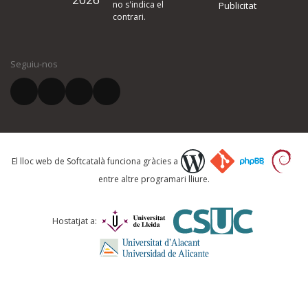
quina és la millora que proposeu o l'error del qual voleu informar-no
no s'indica el
Publicitat
contrari.
El vostre nom *
Seguiu-nos
El vostre correu electrònic *
Què proposeu?
El lloc web de Softcatalà funciona gràcies a
entre altre programari lliure.
Comentari *
Hostatjat a: