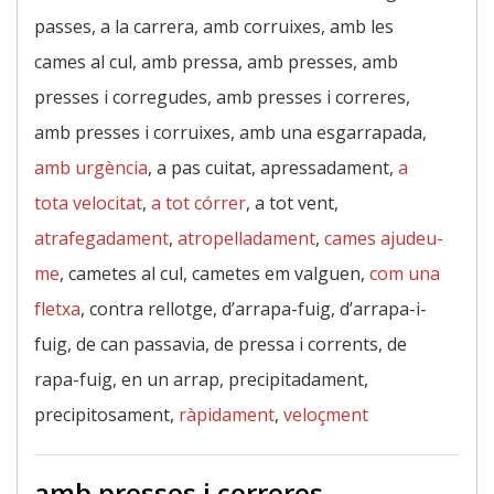
passes, a la carrera, amb corruixes, amb les
cames al cul, amb pressa, amb presses, amb
presses i corregudes, amb presses i correres,
amb presses i corruixes, amb una esgarrapada,
amb urgència
, a pas cuitat, apressadament,
a
tota velocitat
,
a tot córrer
, a tot vent,
atrafegadament
,
atropelladament
,
cames ajudeu-
me
, cametes al cul, cametes em valguen,
com una
fletxa
, contra rellotge, d’arrapa-fuig, d’arrapa-i-
fuig, de can passavia, de pressa i corrents, de
rapa-fuig, en un arrap, precipitadament,
precipitosament,
ràpidament
,
veloçment
amb presses i correres