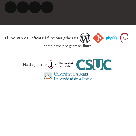
El vostre correu electrònic *
Què proposeu?
El lloc web de Softcatalà funciona gràcies a
entre altre programari lliure.
Comentari *
Hostatjat a:
ENVIA