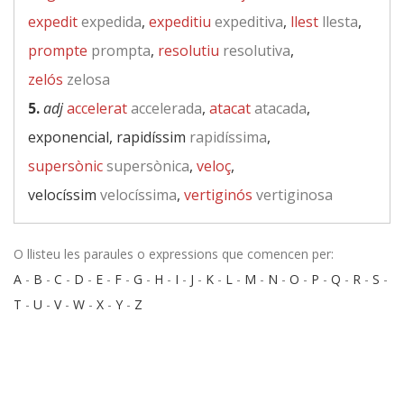
expedit
expedida
,
expeditiu
expeditiva
,
llest
llesta
,
prompte
prompta
,
resolutiu
resolutiva
,
zelós
zelosa
5.
adj
accelerat
accelerada
,
atacat
atacada
,
exponencial, rapidíssim
rapidíssima
,
supersònic
supersònica
,
veloç
,
velocíssim
velocíssima
,
vertiginós
vertiginosa
O llisteu les paraules o expressions que comencen per:
A
-
B
-
C
-
D
-
E
-
F
-
G
-
H
-
I
-
J
-
K
-
L
-
M
-
N
-
O
-
P
-
Q
-
R
-
S
-
T
-
U
-
V
-
W
-
X
-
Y
-
Z