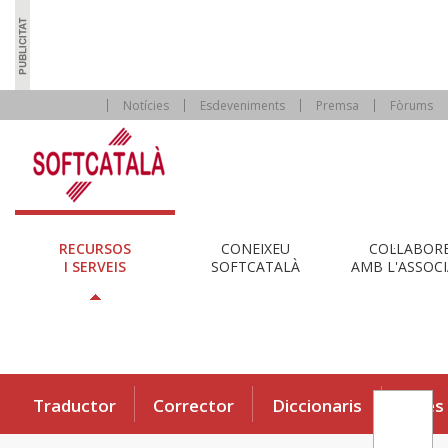
Notícies
Esdeveniments
Premsa
Fòrums
RECURSOS
CONEIXEU
COL·LABOR
I SERVEIS
SOFTCATALÀ
AMB L'ASSOCI
Traductor
Corrector
Diccionaris
Eines