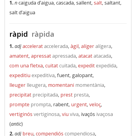
1.
n
caiguda d’aigua, cascada, sallent,
salt
, saltant,
salt d’aigua
ràpid
ràpida
1.
adj
accelerat
accelerada
,
àgil
,
alíger
alígera
,
amatent
,
apressat
apressada
,
atacat
atacada
,
com una fletxa
,
cuitat
cuitada
,
expedit
expedida
,
expeditiu
expeditiva
, fuent, galopant,
lleuger
lleugera
,
momentani
momentània
,
precipitat
precipitada
,
prest
presta
,
prompte
prompta
, rabent,
urgent
,
veloç
,
vertiginós
vertiginosa
,
viu
viva
, ivaçós
ivaçosa
(
antic
)
2.
adj
breu
,
compendiós
compendiosa
,