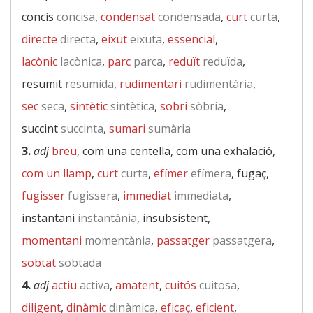
concís
concisa
,
condensat
condensada
,
curt
curta
,
directe
directa
,
eixut
eixuta
,
essencial
,
lacònic
lacònica
,
parc
parca
,
reduït
reduïda
,
resumit
resumida
,
rudimentari
rudimentària
,
sec
seca
,
sintètic
sintètica
,
sobri
sòbria
,
succint
succinta
,
sumari
sumària
3.
adj
breu
, com una centella, com una exhalació,
com un llamp
,
curt
curta
,
efímer
efímera
, fugaç,
fugisser
fugissera
,
immediat
immediata
,
instantani
instantània
, insubsistent,
momentani
momentània
,
passatger
passatgera
,
sobtat
sobtada
4.
adj
actiu
activa
,
amatent
,
cuitós
cuitosa
,
diligent
,
dinàmic
dinàmica
,
eficaç
,
eficient
,