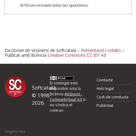
Al fòrum resolem totes les qüestions.
Diccionari de sinònims de Softcatalà –
Presentació i crèdits
–
Publicat amb llicència
Creative Commons CC-BY 4.0
Proposeu-nos millores o 
Contacte
d'errors
El contingut està
Softcatalà
Avís legal
disponible sota la
llicència
Atribució -
© 1998-
Codi de conducta
Si heu trobat un error o voleu proposar alguna millora, ompliu els ca
CompartirIgual 4.0
si
2026
quina és la millora que proposeu o l'error del qual voleu informar-no
no s'indica el
Publicitat
contrari.
El vostre nom *
Seguiu-nos