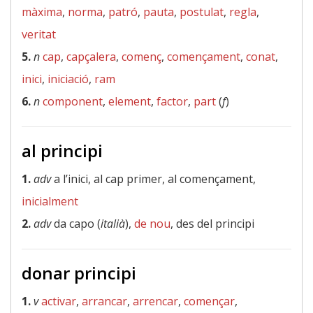
màxima
,
norma
,
patró
,
pauta
,
postulat
,
regla
,
veritat
5.
n
cap
,
capçalera
,
començ
,
començament
,
conat
,
inici
,
iniciació
,
ram
6.
n
component
,
element
,
factor
,
part
(
f
)
al principi
1.
adv
a l’inici, al cap primer, al començament,
inicialment
2.
adv
da capo (
italià
),
de nou
, des del principi
donar principi
1.
v
activar
,
arrancar
,
arrencar
,
començar
,