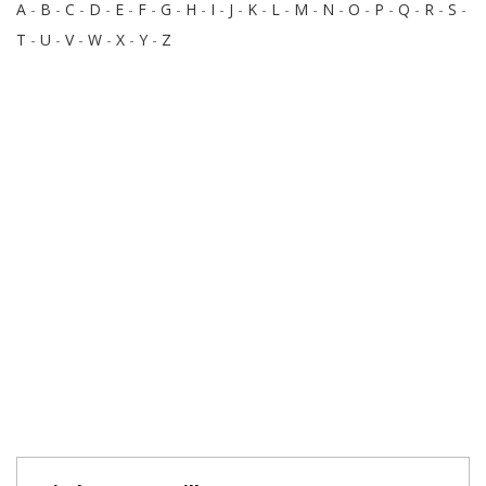
A
-
B
-
C
-
D
-
E
-
F
-
G
-
H
-
I
-
J
-
K
-
L
-
M
-
N
-
O
-
P
-
Q
-
R
-
S
-
T
-
U
-
V
-
W
-
X
-
Y
-
Z