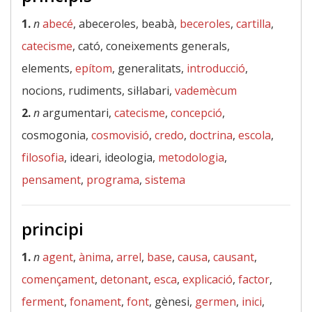
1.
n
abecé
, abeceroles, beabà,
beceroles
,
cartilla
,
catecisme
, cató, coneixements generals,
elements,
epítom
, generalitats,
introducció
,
nocions, rudiments, sil·labari,
vademècum
2.
n
argumentari,
catecisme
,
concepció
,
cosmogonia,
cosmovisió
,
credo
,
doctrina
,
escola
,
filosofia
, ideari, ideologia,
metodologia
,
pensament
,
programa
,
sistema
principi
1.
n
agent
,
ànima
,
arrel
,
base
,
causa
,
causant
,
començament
,
detonant
,
esca
,
explicació
,
factor
,
ferment
,
fonament
,
font
, gènesi,
germen
,
inici
,