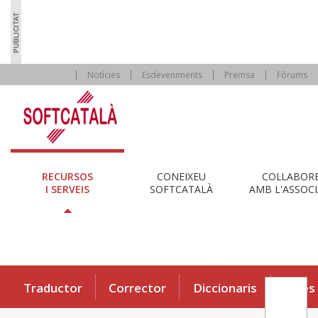
Notícies
Esdeveniments
Premsa
Fòrums
RECURSOS
CONEIXEU
COL·LABOR
I SERVEIS
SOFTCATALÀ
AMB L'ASSOCI
Traductor
Corrector
Diccionaris
Eines