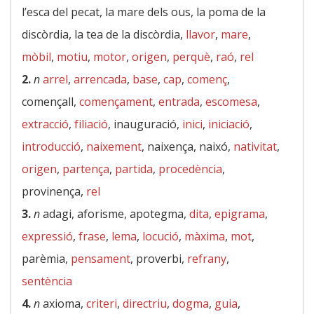
l’esca del pecat, la mare dels ous, la poma de la
discòrdia, la tea de la discòrdia,
llavor
,
mare
,
mòbil
,
motiu
,
motor
,
origen
,
perquè
,
raó
,
rel
2.
n
arrel
,
arrencada
,
base
,
cap
,
començ
,
començall,
començament
,
entrada
,
escomesa
,
extracció
,
filiació
, inauguració,
inici
,
iniciació
,
introducció
,
naixement
, naixença, naixó,
nativitat
,
origen
,
partença
,
partida
,
procedència
,
provinença,
rel
3.
n
adagi, aforisme, apotegma,
dita
,
epigrama
,
expressió
,
frase
,
lema
,
locució
,
màxima
,
mot
,
parèmia,
pensament
, proverbi,
refrany
,
sentència
4.
n
axioma,
criteri
,
directriu
,
dogma
,
guia
,