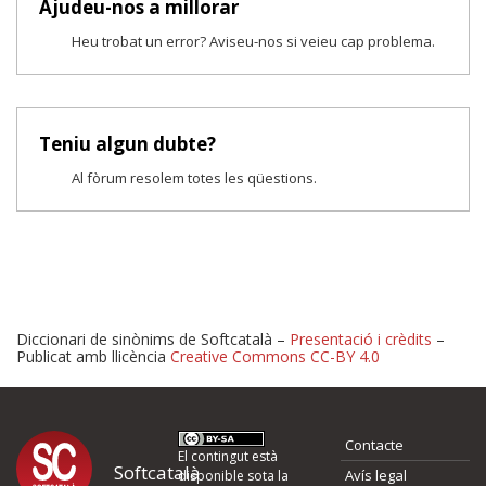
Ajudeu-nos a millorar
Heu trobat un error? Aviseu-nos si veieu cap problema.
Teniu algun dubte?
Al fòrum resolem totes les qüestions.
Diccionari de sinònims de Softcatalà –
Presentació i crèdits
–
Publicat amb llicència
Creative Commons CC-BY 4.0
Proposeu-nos millores o 
Contacte
d'errors
El contingut està
Softcatalà
Avís legal
disponible sota la