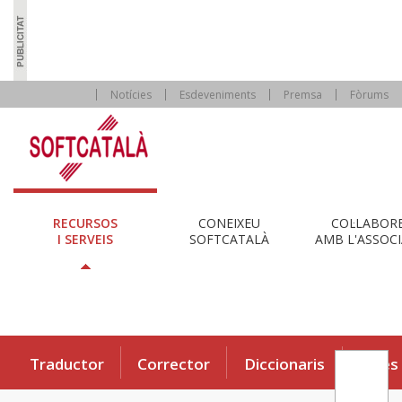
Notícies
Esdeveniments
Premsa
Fòrums
RECURSOS
CONEIXEU
COL·LABOR
I SERVEIS
SOFTCATALÀ
AMB L'ASSOCI
Traductor
Corrector
Diccionaris
Eines