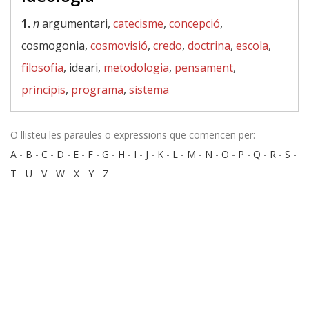
1.
n
argumentari,
catecisme
,
concepció
,
cosmogonia,
cosmovisió
,
credo
,
doctrina
,
escola
,
filosofia
, ideari,
metodologia
,
pensament
,
principis
,
programa
,
sistema
O llisteu les paraules o expressions que comencen per:
A
-
B
-
C
-
D
-
E
-
F
-
G
-
H
-
I
-
J
-
K
-
L
-
M
-
N
-
O
-
P
-
Q
-
R
-
S
-
T
-
U
-
V
-
W
-
X
-
Y
-
Z