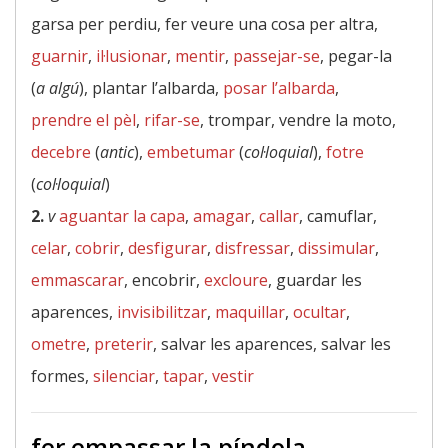
garsa per perdiu, fer veure una cosa per altra,
guarnir
,
il·lusionar
,
mentir
,
passejar-se
, pegar-la
(
a algú
), plantar l’albarda,
posar l’albarda
,
prendre el pèl
,
rifar-se
, trompar, vendre la moto,
decebre
(
antic
),
embetumar
(
col·loquial
),
fotre
(
col·loquial
)
2.
v
aguantar la capa
,
amagar
,
callar
, camuflar,
celar
,
cobrir
,
desfigurar
,
disfressar
,
dissimular
,
emmascarar
, encobrir,
excloure
, guardar les
aparences,
invisibilitzar
,
maquillar
,
ocultar
,
ometre
,
preterir
, salvar les aparences, salvar les
formes,
silenciar
,
tapar
,
vestir
fer empassar la píndola