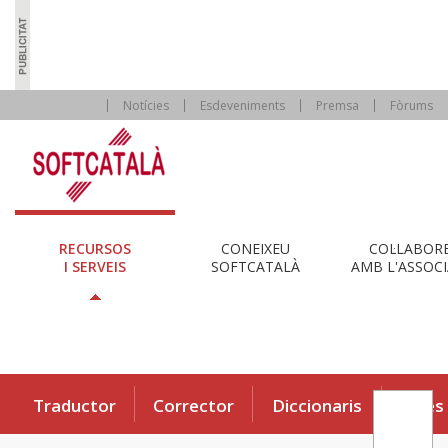
Notícies
Esdeveniments
Premsa
Fòrums
RECURSOS
CONEIXEU
COL·LABOR
I SERVEIS
SOFTCATALÀ
AMB L'ASSOCI
Traductor
Corrector
Diccionaris
Eines