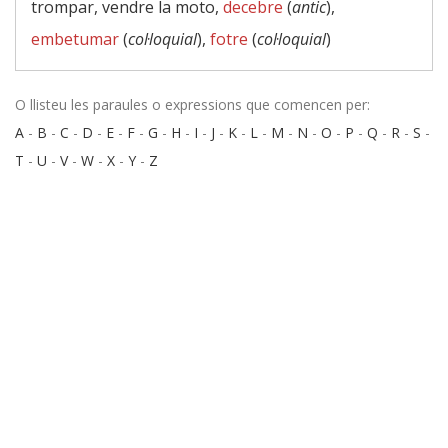
trompar, vendre la moto,
decebre
(
antic
),
embetumar
(
col·loquial
),
fotre
(
col·loquial
)
O llisteu les paraules o expressions que comencen per:
A
-
B
-
C
-
D
-
E
-
F
-
G
-
H
-
I
-
J
-
K
-
L
-
M
-
N
-
O
-
P
-
Q
-
R
-
S
-
T
-
U
-
V
-
W
-
X
-
Y
-
Z