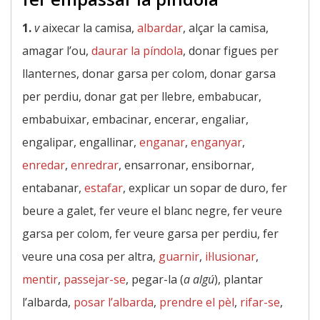
1.
v
aixecar la camisa,
albardar
, alçar la camisa,
amagar l’ou,
daurar la píndola
, donar figues per
llanternes, donar garsa per colom, donar garsa
per perdiu, donar gat per llebre, embabucar,
embabuixar, embacinar, encerar, engaliar,
engalipar, engallinar,
enganar
,
enganyar
,
enredar
,
enredrar
, ensarronar, ensibornar,
entabanar,
estafar
, explicar un sopar de duro, fer
beure a galet, fer veure el blanc negre, fer veure
garsa per colom, fer veure garsa per perdiu, fer
veure una cosa per altra,
guarnir
,
il·lusionar
,
mentir
,
passejar-se
, pegar-la (
a algú
), plantar
l’albarda,
posar l’albarda
,
prendre el pèl
,
rifar-se
,