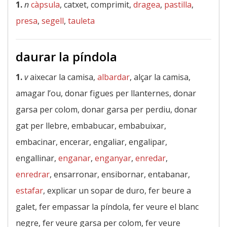
1.
n
càpsula
, catxet, comprimit,
dragea
,
pastilla
,
presa
,
segell
,
tauleta
daurar la píndola
1.
v
aixecar la camisa,
albardar
, alçar la camisa,
amagar l’ou, donar figues per llanternes, donar
garsa per colom, donar garsa per perdiu, donar
gat per llebre, embabucar, embabuixar,
embacinar, encerar, engaliar, engalipar,
engallinar,
enganar
,
enganyar
,
enredar
,
enredrar
, ensarronar, ensibornar, entabanar,
estafar
, explicar un sopar de duro, fer beure a
galet, fer empassar la píndola, fer veure el blanc
negre, fer veure garsa per colom, fer veure