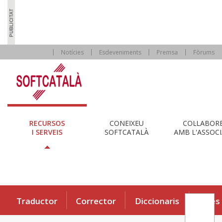
Notícies
Esdeveniments
Premsa
Fòrums
RECURSOS
CONEIXEU
COL·LABOR
I SERVEIS
SOFTCATALÀ
AMB L'ASSOCI
Traductor
Corrector
Diccionaris
Eines