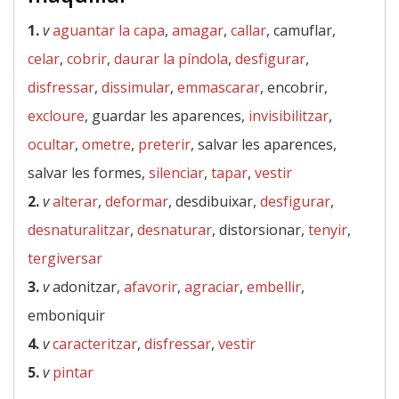
1.
v
aguantar la capa
,
amagar
,
callar
, camuflar,
celar
,
cobrir
,
daurar la píndola
,
desfigurar
,
disfressar
,
dissimular
,
emmascarar
, encobrir,
excloure
, guardar les aparences,
invisibilitzar
,
ocultar
,
ometre
,
preterir
, salvar les aparences,
salvar les formes,
silenciar
,
tapar
,
vestir
2.
v
alterar
,
deformar
, desdibuixar,
desfigurar
,
desnaturalitzar
,
desnaturar
, distorsionar,
tenyir
,
tergiversar
3.
v
adonitzar,
afavorir
,
agraciar
,
embellir
,
emboniquir
4.
v
caracteritzar
,
disfressar
,
vestir
5.
v
pintar