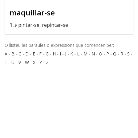
maquillar-se
1.
v
pintar-se, repintar-se
O llisteu les paraules o expressions que comencen per:
A
-
B
-
C
-
D
-
E
-
F
-
G
-
H
-
I
-
J
-
K
-
L
-
M
-
N
-
O
-
P
-
Q
-
R
-
S
-
T
-
U
-
V
-
W
-
X
-
Y
-
Z