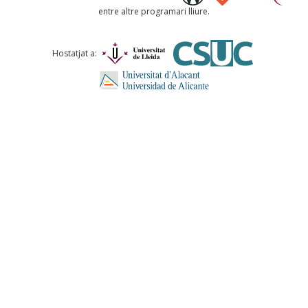
entre altre programari lliure.
Comentari *
Hostatjat a:
ENVIA