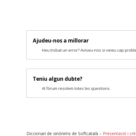
Ajudeu-nos a millorar
Heu trobat un error? Aviseu-nos si veieu cap prob
Teniu algun dubte?
Al fòrum resolem totes les qüestions.
Diccionari de sinònims de Softcatalà –
Presentació i crè