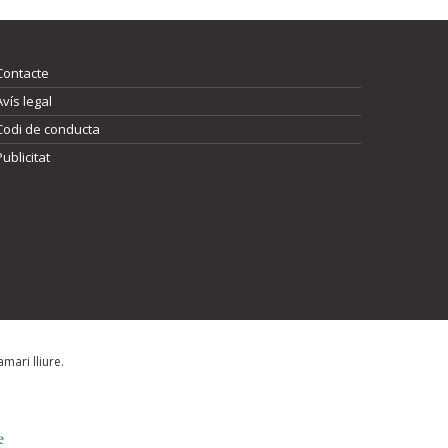
Contacte
Avís legal
Codi de conducta
Publicitat
mari lliure.