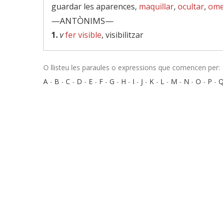
guardar les aparences,
maquillar
,
ocultar
,
ome
—ANTÒNIMS—
1.
v
fer visible
, visibilitzar
O llisteu les paraules o expressions que comencen per:
A
-
B
-
C
-
D
-
E
-
F
-
G
-
H
-
I
-
J
-
K
-
L
-
M
-
N
-
O
-
P
-