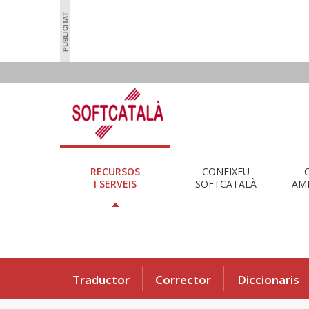
RECURSOS
CONEIXEU
I SERVEIS
SOFTCATALÀ
AMB
Traductor
Corrector
Diccionaris