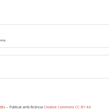
lema.
dits
– Publicat amb llicència
Creative Commons CC-BY 4.0