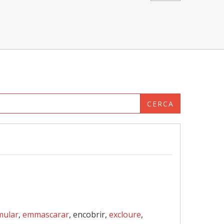
CERCA
mular
,
emmascarar
, encobrir,
excloure
,