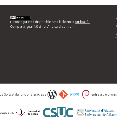
nformeu d'errors
El contingut està disponible sota la llicència
Atribució -
CompartirIgual 4.0
si no s'indica el contrari.
mps següents i descriviu quina és la millora que
 de Softcatalà funciona gràcies a
entre altre progra
statjat a: