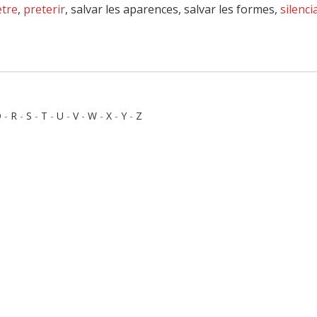
tre
,
preterir
, salvar les aparences, salvar les formes,
silenci
Q
-
R
-
S
-
T
-
U
-
V
-
W
-
X
-
Y
-
Z