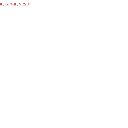
ar
,
tapar
,
vestir