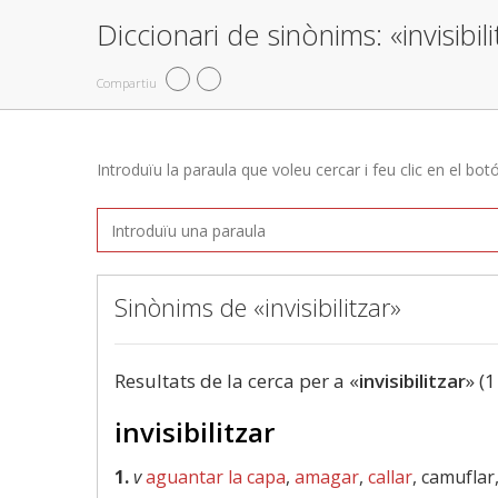
Diccionari de sinònims: «invisibili
Compartiu
Introduïu la paraula que voleu cercar i feu clic en el bot
Sinònims de «invisibilitzar»
Resultats de la cerca per a «
invisibilitzar
» (1
invisibilitzar
1.
v
aguantar la capa
,
amagar
,
callar
, camuflar