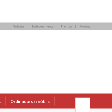
Notícies
Esdeveniments
Premsa
Fòrums
s
Ordinadors i mòbils