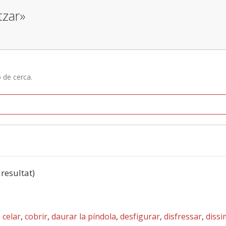
tzar»
ó de cerca.
 resultat)
,
celar
,
cobrir
,
daurar la píndola
,
desfigurar
,
disfressar
,
dissi