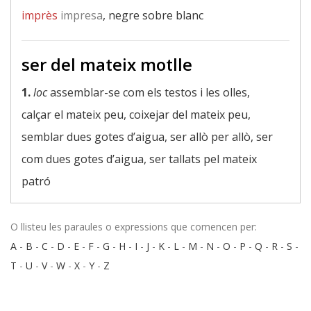
imprès
impresa
, negre sobre blanc
ser del mateix motlle
1.
loc
assemblar-se com els testos i les olles,
calçar el mateix peu, coixejar del mateix peu,
semblar dues gotes d’aigua, ser allò per allò, ser
com dues gotes d’aigua, ser tallats pel mateix
patró
O llisteu les paraules o expressions que comencen per:
A
-
B
-
C
-
D
-
E
-
F
-
G
-
H
-
I
-
J
-
K
-
L
-
M
-
N
-
O
-
P
-
Q
-
R
-
S
-
T
-
U
-
V
-
W
-
X
-
Y
-
Z