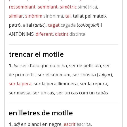
ressemblant
,
semblant
,
simètric
simètrica
,
similar
,
sinònim
sinònima
,
tal
, tallat pel mateix
patró, aital (
antic
),
cagat
cagada
(
col·loquial
) ‖
ANTÒNIMS:
diferent
,
distint
distinta
trencar el motlle
1.
loc
ser d’allò que no hi ha, ser de pel·lícula, ser
de pronòstic, ser el súmmum, ser l’hòstia (
vulgar
),
ser la pera
, ser la pera llimonera, ser la repera,
ser massa, ser un cas, ser un cas com un cabàs
en lletres de motlle
1.
adj
en blanc i en negre,
escrit
escrita
,