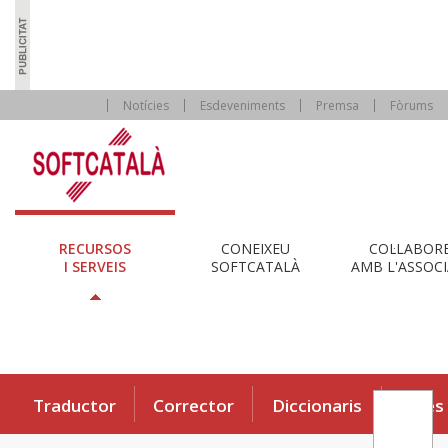
Notícies
Esdeveniments
Premsa
Fòrums
RECURSOS
CONEIXEU
COL·LABOR
I SERVEIS
SOFTCATALÀ
AMB L'ASSOCI
Traductor
Corrector
Diccionaris
Eines