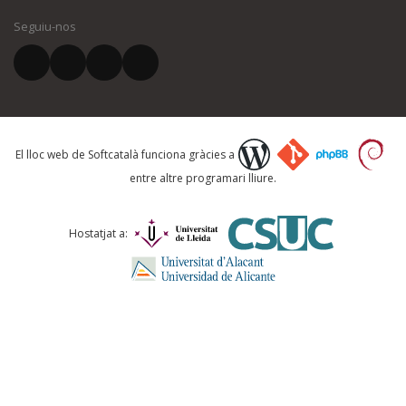
Seguiu-nos
El vostre correu electrònic *
Què proposeu?
El lloc web de Softcatalà funciona gràcies a
entre altre programari lliure.
Comentari *
Hostatjat a: