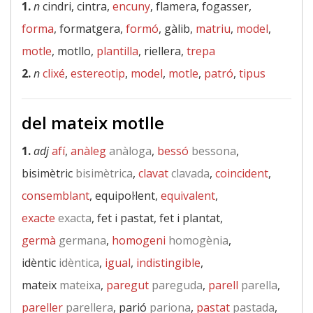
1.
n
cindri, cintra,
encuny
, flamera, fogasser,
forma
, formatgera,
formó
, gàlib,
matriu
,
model
,
motle
, motllo,
plantilla
, riellera,
trepa
2.
n
clixé
,
estereotip
,
model
,
motle
,
patró
,
tipus
del mateix motlle
1.
adj
afí
,
anàleg
anàloga
,
bessó
bessona
,
bisimètric
bisimètrica
,
clavat
clavada
,
coincident
,
consemblant
, equipol·lent,
equivalent
,
exacte
exacta
, fet i pastat, fet i plantat,
germà
germana
,
homogeni
homogènia
,
idèntic
idèntica
,
igual
,
indistingible
,
mateix
mateixa
,
paregut
pareguda
,
parell
parella
,
pareller
parellera
, parió
pariona
,
pastat
pastada
,