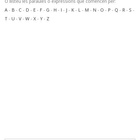
O llisteu les paraules o expressions que comencen per:
A
-
B
-
C
-
D
-
E
-
F
-
G
-
H
-
I
-
J
-
K
-
L
-
M
-
N
-
O
-
P
-
Q
-
R
-
S
-
T
-
U
-
V
-
W
-
X
-
Y
-
Z