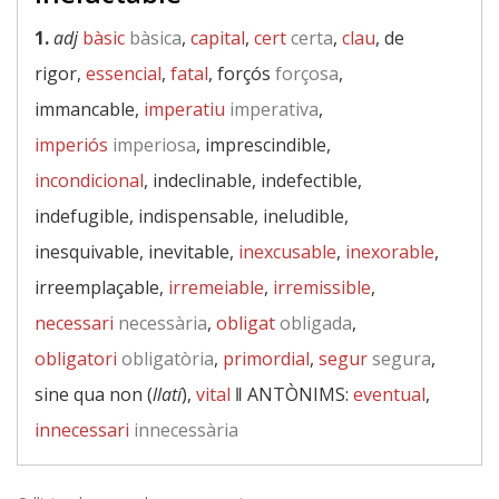
1.
adj
bàsic
bàsica
,
capital
,
cert
certa
,
clau
, de
rigor,
essencial
,
fatal
, forçós
forçosa
,
immancable,
imperatiu
imperativa
,
imperiós
imperiosa
, imprescindible,
incondicional
, indeclinable, indefectible,
indefugible, indispensable, ineludible,
inesquivable, inevitable,
inexcusable
,
inexorable
,
irreemplaçable,
irremeiable
,
irremissible
,
necessari
necessària
,
obligat
obligada
,
obligatori
obligatòria
,
primordial
,
segur
segura
,
sine qua non (
llatí
),
vital
‖
ANTÒNIMS:
eventual
,
innecessari
innecessària