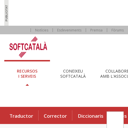
Notícies
Esdeveniments
Premsa
Fòrums
RECURSOS
CONEIXEU
COL·LABOR
I SERVEIS
SOFTCATALÀ
AMB L'ASSOCI
Traductor
Corrector
Diccionaris
Eines