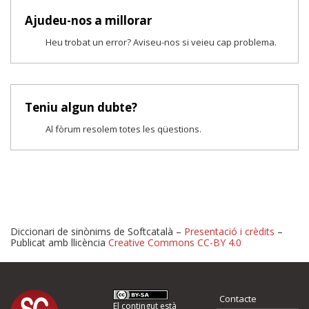
Ajudeu-nos a millorar
Heu trobat un error? Aviseu-nos si veieu cap problema.
Teniu algun dubte?
Al fòrum resolem totes les qüestions.
Diccionari de sinònims de Softcatalà –
Presentació i crèdits
–
Publicat amb llicència
Creative Commons CC-BY 4.0
Proposeu-nos millores o 
Contacte
El contingut està