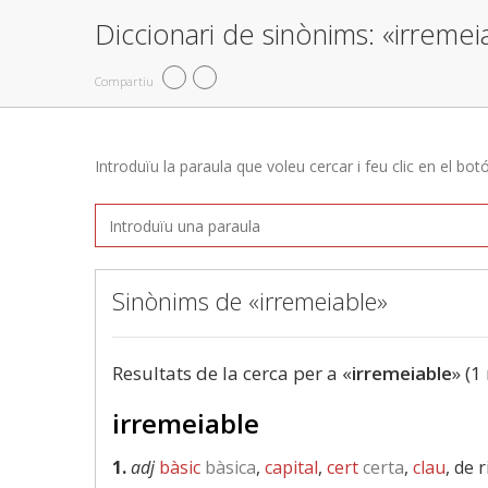
Diccionari de sinònims: «irremei
Compartiu
Introduïu la paraula que voleu cercar i feu clic en el bot
Sinònims de «irremeiable»
Resultats de la cerca per a «
irremeiable
» (1
irremeiable
1.
adj
bàsic
bàsica
,
capital
,
cert
certa
,
clau
, de 