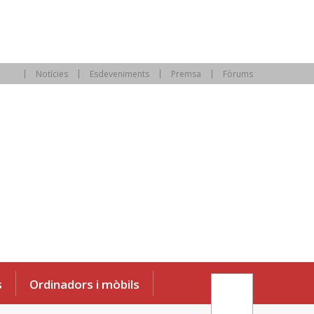
Notícies
Esdeveniments
Premsa
Fòrums
s
Ordinadors i mòbils