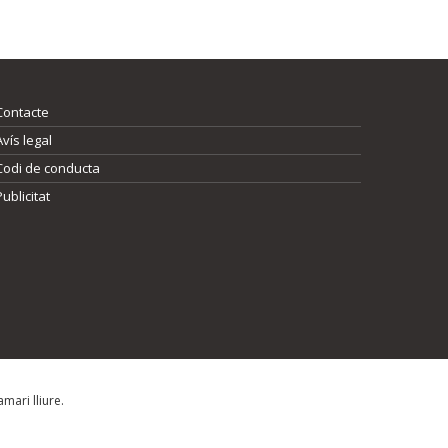
Contacte
Avís legal
Codi de conducta
Publicitat
mari lliure.