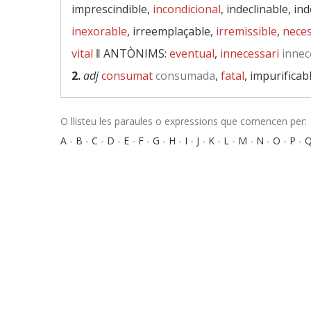
imprescindible,
incondicional
, indeclinable, in
inexorable
, irreemplaçable,
irremissible
,
neces
vital
‖
ANTÒNIMS:
eventual
,
innecessari
innec
2.
adj
consumat
consumada
,
fatal
, impurificab
O llisteu les paraules o expressions que comencen per:
A
-
B
-
C
-
D
-
E
-
F
-
G
-
H
-
I
-
J
-
K
-
L
-
M
-
N
-
O
-
P
-