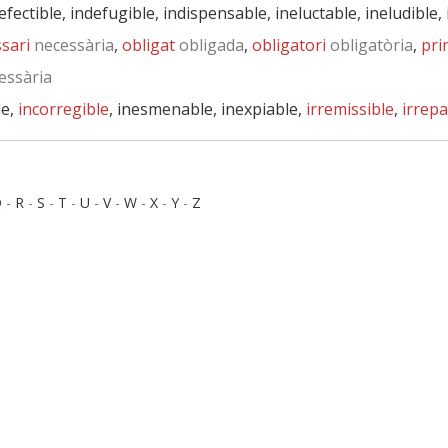
defectible, indefugible, indispensable, ineluctable, ineludible,
sari
necessària
,
obligat
obligada
,
obligatori
obligatòria
,
pri
essària
le,
incorregible
, inesmenable, inexpiable,
irremissible
,
irrep
Q
-
R
-
S
-
T
-
U
-
V
-
W
-
X
-
Y
-
Z