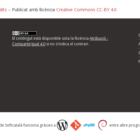
dits
– Publicat amb llicència
Creative Commons CC-BY 4.0
nformeu d'errors
El contingut està disponible sota la llicència
Atribució -
CompartirIgual 4.0
si no s'indica el contrari.
mps següents i descriviu quina és la millora que
 de Softcatalà funciona gràcies a
entre altre progra