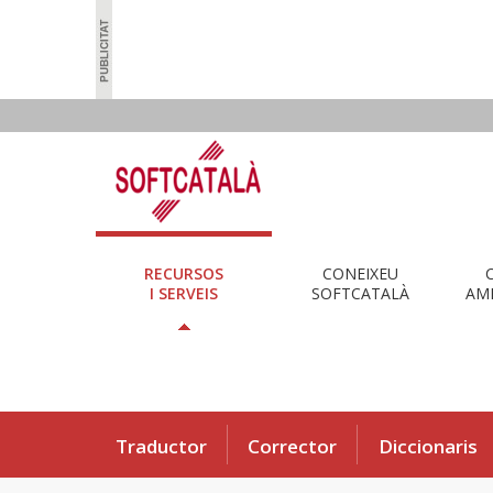
RECURSOS
CONEIXEU
I SERVEIS
SOFTCATALÀ
AMB
Traductor
Corrector
Diccionaris