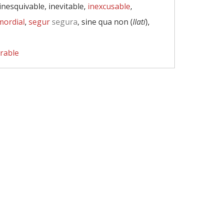
 inesquivable, inevitable,
inexcusable
,
mordial
,
segur
segura
, sine qua non (
llatí
),
arable