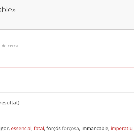
able»
ó de cerca.
 resultat)
rigor,
essencial
,
fatal
, forçós
forçosa
, immancable,
imperatiu