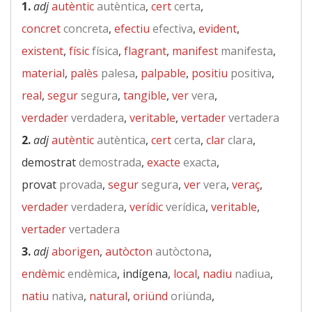
1.
adj
autèntic
autèntica
,
cert
certa
,
concret
concreta
,
efectiu
efectiva
,
evident
,
existent
,
físic
física
,
flagrant
,
manifest
manifesta
,
material
,
palès
palesa
,
palpable
,
positiu
positiva
,
real
,
segur
segura
,
tangible
,
ver
vera
,
verdader
verdadera
,
veritable
,
vertader
vertadera
2.
adj
autèntic
autèntica
,
cert
certa
,
clar
clara
,
demostrat
demostrada
,
exacte
exacta
,
provat
provada
,
segur
segura
,
ver
vera
,
veraç
,
verdader
verdadera
,
verídic
verídica
,
veritable
,
vertader
vertadera
3.
adj
aborigen
,
autòcton
autòctona
,
endèmic
endèmica
, indígena,
local
,
nadiu
nadiua
,
natiu
nativa
,
natural
,
oriünd
oriünda
,