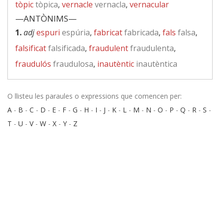
tòpic
tòpica
,
vernacle
vernacla
,
vernacular
—ANTÒNIMS—
1.
adj
espuri
espúria
,
fabricat
fabricada
,
fals
falsa
,
falsificat
falsificada
,
fraudulent
fraudulenta
,
fraudulós
fraudulosa
,
inautèntic
inautèntica
O llisteu les paraules o expressions que comencen per:
A
-
B
-
C
-
D
-
E
-
F
-
G
-
H
-
I
-
J
-
K
-
L
-
M
-
N
-
O
-
P
-
Q
-
R
-
S
-
T
-
U
-
V
-
W
-
X
-
Y
-
Z