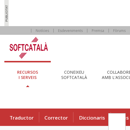
Notícies
Esdeveniments
Premsa
Fòrums
RECURSOS
CONEIXEU
COL·LABOR
I SERVEIS
SOFTCATALÀ
AMB L'ASSOCI
Traductor
Corrector
Diccionaris
Eines