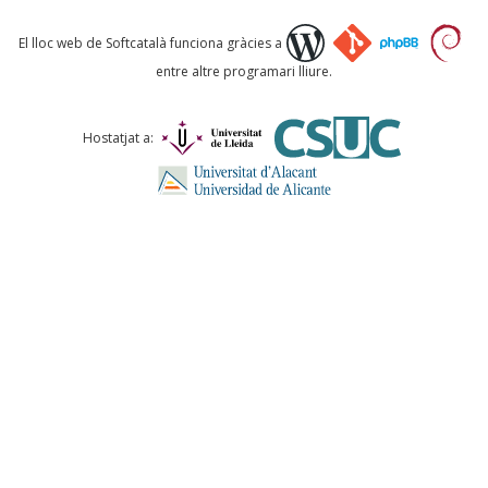
Què proposeu?
El lloc web de Softcatalà funciona gràcies a
entre altre programari lliure.
Comentari *
Hostatjat a:
ENVIA