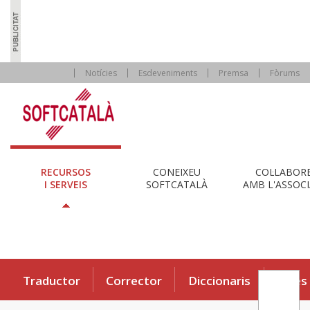
Notícies
Esdeveniments
Premsa
Fòrums
RECURSOS
CONEIXEU
COL·LABOR
I SERVEIS
SOFTCATALÀ
AMB L'ASSOCI
Traductor
Corrector
Diccionaris
Eines