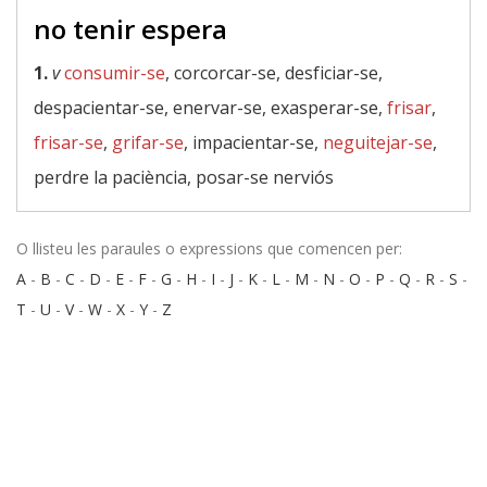
no tenir espera
1.
v
consumir-se
, corcorcar-se, desficiar-se,
despacientar-se, enervar-se, exasperar-se,
frisar
,
frisar-se
,
grifar-se
, impacientar-se,
neguitejar-se
,
perdre la paciència, posar-se nerviós
O llisteu les paraules o expressions que comencen per:
A
-
B
-
C
-
D
-
E
-
F
-
G
-
H
-
I
-
J
-
K
-
L
-
M
-
N
-
O
-
P
-
Q
-
R
-
S
-
T
-
U
-
V
-
W
-
X
-
Y
-
Z