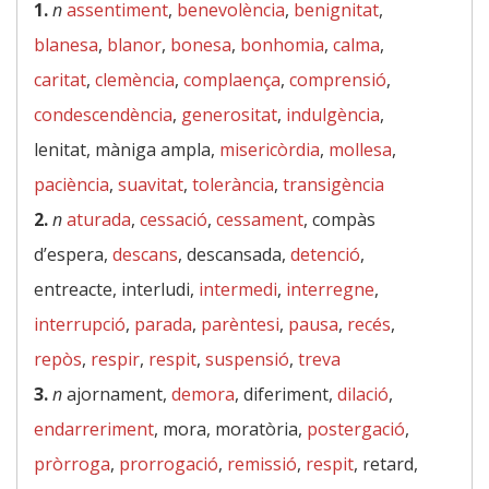
1.
n
assentiment
,
benevolència
,
benignitat
,
blanesa
,
blanor
,
bonesa
,
bonhomia
,
calma
,
caritat
,
clemència
,
complaença
,
comprensió
,
condescendència
,
generositat
,
indulgència
,
lenitat, màniga ampla,
misericòrdia
,
mollesa
,
paciència
,
suavitat
,
tolerància
,
transigència
2.
n
aturada
,
cessació
,
cessament
, compàs
d’espera,
descans
, descansada,
detenció
,
entreacte, interludi,
intermedi
,
interregne
,
interrupció
,
parada
,
parèntesi
,
pausa
,
recés
,
repòs
,
respir
,
respit
,
suspensió
,
treva
3.
n
ajornament,
demora
, diferiment,
dilació
,
endarreriment
, mora, moratòria,
postergació
,
pròrroga
,
prorrogació
,
remissió
,
respit
, retard,