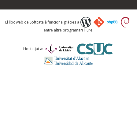
Què proposeu?
El lloc web de Softcatalà funciona gràcies a
entre altre programari lliure.
Comentari *
Hostatjat a:
ENVIA