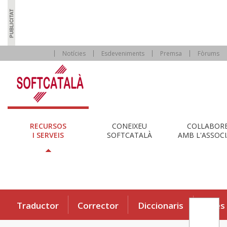
Notícies
Esdeveniments
Premsa
Fòrums
RECURSOS
CONEIXEU
COL·LABOR
I SERVEIS
SOFTCATALÀ
AMB L'ASSOCI
Traductor
Corrector
Diccionaris
Eines