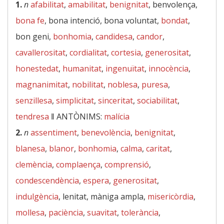
1.
n
afabilitat
,
amabilitat
,
benignitat
, benvolença,
bona fe
, bona intenció, bona voluntat,
bondat
,
bon geni,
bonhomia
,
candidesa
,
candor
,
cavallerositat
,
cordialitat
,
cortesia
,
generositat
,
honestedat
,
humanitat
,
ingenuïtat
,
innocència
,
magnanimitat
,
nobilitat
,
noblesa
,
puresa
,
senzillesa
,
simplicitat
,
sinceritat
,
sociabilitat
,
tendresa
‖
ANTÒNIMS:
malícia
2.
n
assentiment
,
benevolència
,
benignitat
,
blanesa
,
blanor
,
bonhomia
,
calma
,
caritat
,
clemència
,
complaença
,
comprensió
,
condescendència
,
espera
,
generositat
,
indulgència
, lenitat, màniga ampla,
misericòrdia
,
mollesa
,
paciència
,
suavitat
,
tolerància
,