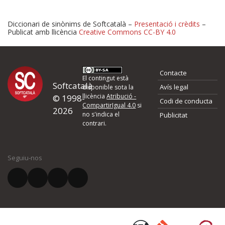
Diccionari de sinònims de Softcatalà –
Presentació i crèdits
–
Publicat amb llicència
Creative Commons CC-BY 4.0
Proposeu-nos millores o 
Contacte
d'errors
El contingut està
Softcatalà
Avís legal
disponible sota la
llicència
Atribució -
© 1998-
Codi de conducta
Si heu trobat un error o voleu proposar alguna millora, ompliu els ca
CompartirIgual 4.0
si
2026
quina és la millora que proposeu o l'error del qual voleu informar-no
no s'indica el
Publicitat
contrari.
El vostre nom *
Seguiu-nos
El vostre correu electrònic *