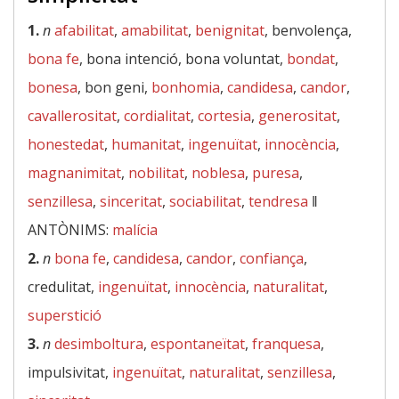
1.
n
afabilitat
,
amabilitat
,
benignitat
, benvolença,
bona fe
, bona intenció, bona voluntat,
bondat
,
bonesa
, bon geni,
bonhomia
,
candidesa
,
candor
,
cavallerositat
,
cordialitat
,
cortesia
,
generositat
,
honestedat
,
humanitat
,
ingenuïtat
,
innocència
,
magnanimitat
,
nobilitat
,
noblesa
,
puresa
,
senzillesa
,
sinceritat
,
sociabilitat
,
tendresa
‖
ANTÒNIMS:
malícia
2.
n
bona fe
,
candidesa
,
candor
,
confiança
,
credulitat,
ingenuïtat
,
innocència
,
naturalitat
,
superstició
3.
n
desimboltura
,
espontaneïtat
,
franquesa
,
impulsivitat,
ingenuïtat
,
naturalitat
,
senzillesa
,