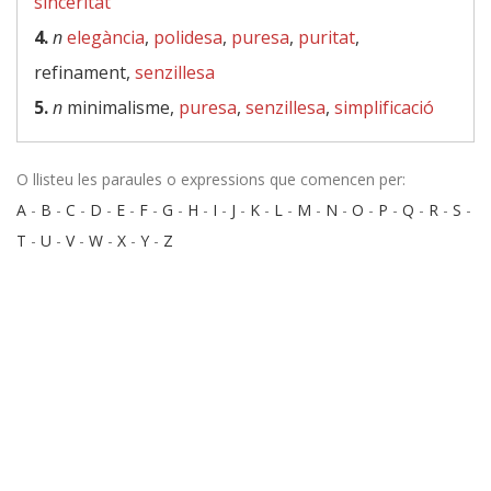
sinceritat
4.
n
elegància
,
polidesa
,
puresa
,
puritat
,
refinament,
senzillesa
5.
n
minimalisme,
puresa
,
senzillesa
,
simplificació
O llisteu les paraules o expressions que comencen per:
A
-
B
-
C
-
D
-
E
-
F
-
G
-
H
-
I
-
J
-
K
-
L
-
M
-
N
-
O
-
P
-
Q
-
R
-
S
-
T
-
U
-
V
-
W
-
X
-
Y
-
Z