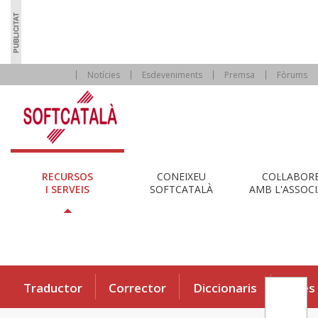
Notícies
Esdeveniments
Premsa
Fòrums
RECURSOS
CONEIXEU
COL·LABOR
I SERVEIS
SOFTCATALÀ
AMB L'ASSOCI
Traductor
Corrector
Diccionaris
Eines