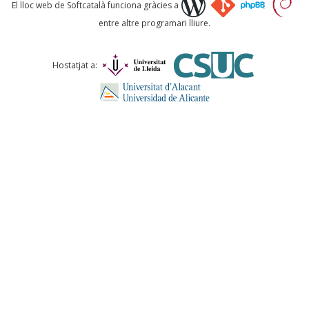
Què proposeu?
El lloc web de Softcatalà funciona gràcies a
entre altre programari lliure.
Comentari *
Hostatjat a:
ENVIA