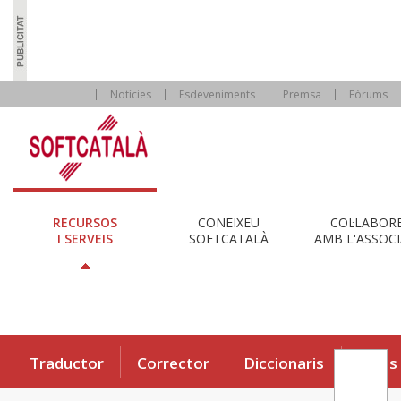
Notícies
Esdeveniments
Premsa
Fòrums
RECURSOS
CONEIXEU
COL·LABOR
I SERVEIS
SOFTCATALÀ
AMB L'ASSOCI
Traductor
Corrector
Diccionaris
Eines