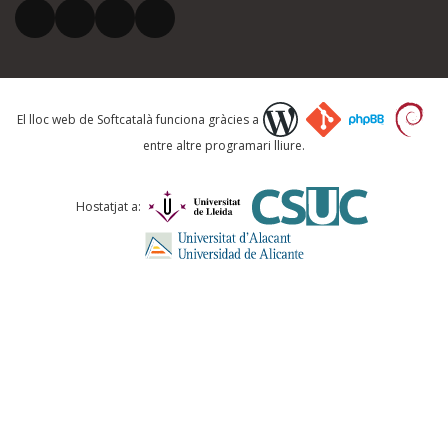
El vostre correu electrònic *
Què proposeu?
El lloc web de Softcatalà funciona gràcies a
entre altre programari lliure.
Comentari *
Hostatjat a:
ENVIA