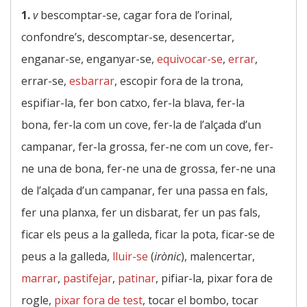
1.
v
bescomptar-se, cagar fora de l’orinal,
confondre’s, descomptar-se, desencertar,
enganar-se, enganyar-se,
equivocar-se
,
errar
,
errar-se,
esbarrar
, escopir fora de la trona,
espifiar-la, fer bon catxo, fer-la blava, fer-la
bona, fer-la com un cove, fer-la de l’alçada d’un
campanar, fer-la grossa, fer-ne com un cove, fer-
ne una de bona, fer-ne una de grossa, fer-ne una
de l’alçada d’un campanar, fer una passa en fals,
fer una planxa, fer un disbarat, fer un pas fals,
ficar els peus a la galleda, ficar la pota, ficar-se de
peus a la galleda,
lluir-se
(
irònic
), malencertar,
marrar
,
pastifejar
,
patinar
, pifiar-la, pixar fora de
rogle,
pixar fora de test
, tocar el bombo, tocar