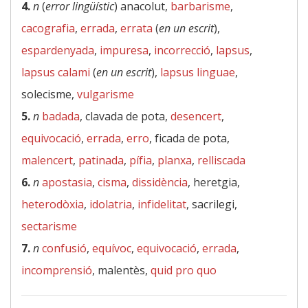
4.
n
(
error lingüístic
) anacolut,
barbarisme
,
cacografia
,
errada
,
errata
(
en un escrit
),
espardenyada
,
impuresa
,
incorrecció
,
lapsus
,
lapsus calami
(
en un escrit
),
lapsus linguae
,
solecisme,
vulgarisme
5.
n
badada
, clavada de pota,
desencert
,
equivocació
,
errada
,
erro
, ficada de pota,
malencert
,
patinada
,
pífia
,
planxa
,
relliscada
6.
n
apostasia
,
cisma
,
dissidència
, heretgia,
heterodòxia
,
idolatria
,
infidelitat
, sacrilegi,
sectarisme
7.
n
confusió
,
equívoc
,
equivocació
,
errada
,
incomprensió
, malentès,
quid pro quo