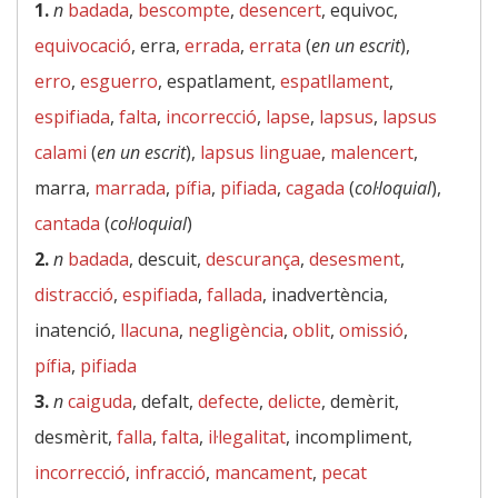
1.
n
badada
,
bescompte
,
desencert
, equivoc,
equivocació
, erra,
errada
,
errata
(
en un escrit
),
erro
,
esguerro
, espatlament,
espatllament
,
espifiada
,
falta
,
incorrecció
,
lapse
,
lapsus
,
lapsus
calami
(
en un escrit
),
lapsus linguae
,
malencert
,
marra,
marrada
,
pífia
,
pifiada
,
cagada
(
col·loquial
),
cantada
(
col·loquial
)
2.
n
badada
, descuit,
descurança
,
desesment
,
distracció
,
espifiada
,
fallada
, inadvertència,
inatenció,
llacuna
,
negligència
,
oblit
,
omissió
,
pífia
,
pifiada
3.
n
caiguda
, defalt,
defecte
,
delicte
, demèrit,
desmèrit,
falla
,
falta
,
il·legalitat
, incompliment,
incorrecció
,
infracció
,
mancament
,
pecat