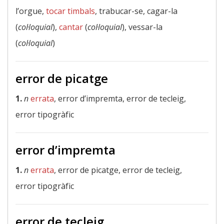
l’orgue,
tocar timbals
, trabucar-se, cagar-la
(
col·loquial
),
cantar
(
col·loquial
), vessar-la
(
col·loquial
)
error de picatge
1.
n
errata
, error d’impremta, error de tecleig,
error tipogràfic
error d’impremta
1.
n
errata
, error de picatge, error de tecleig,
error tipogràfic
error de tecleig