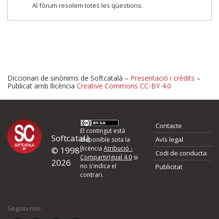
Al fòrum resolem totes les qüestions.
Diccionari de sinònims de Softcatalà –
Presentació i crèdits
–
Publicat amb llicència
Creative Commons CC-BY 4.0
Proposeu-nos millores o 
Contacte
d'errors
El contingut està
Softcatalà
Avís legal
disponible sota la
llicència
Atribució -
© 1998-
Codi de conducta
Si heu trobat un error o voleu proposar alguna millora, ompliu els ca
CompartirIgual 4.0
si
2026
quina és la millora que proposeu o l'error del qual voleu informar-no
no s'indica el
Publicitat
contrari.
El vostre nom *
Seguiu-nos