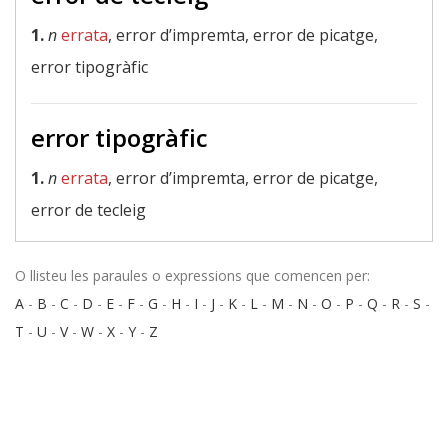
1.
n
errata
, error d’impremta, error de picatge,
error tipogràfic
error tipogràfic
1.
n
errata
, error d’impremta, error de picatge,
error de tecleig
O llisteu les paraules o expressions que comencen per:
A
-
B
-
C
-
D
-
E
-
F
-
G
-
H
-
I
-
J
-
K
-
L
-
M
-
N
-
O
-
P
-
Q
-
R
-
S
-
T
-
U
-
V
-
W
-
X
-
Y
-
Z