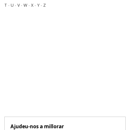
T
-
U
-
V
-
W
-
X
-
Y
-
Z
Ajudeu-nos a millorar