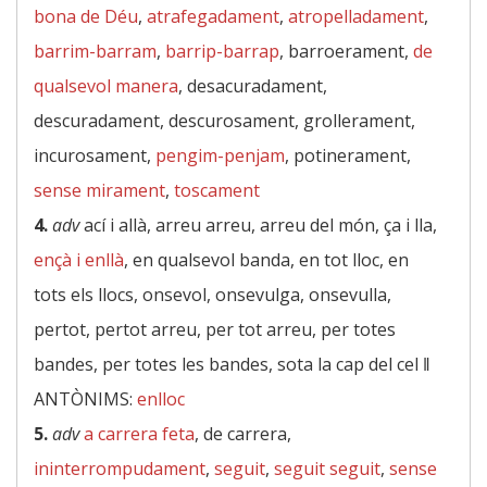
bona de Déu
,
atrafegadament
,
atropelladament
,
barrim-barram
,
barrip-barrap
, barroerament,
de
qualsevol manera
, desacuradament,
descuradament, descurosament, grollerament,
incurosament,
pengim-penjam
, potinerament,
sense mirament
,
toscament
4.
adv
ací i allà, arreu arreu, arreu del món, ça i lla,
ençà i enllà
, en qualsevol banda, en tot lloc, en
tots els llocs, onsevol, onsevulga, onsevulla,
pertot, pertot arreu, per tot arreu, per totes
bandes, per totes les bandes, sota la cap del cel ‖
ANTÒNIMS:
enlloc
5.
adv
a carrera feta
, de carrera,
ininterrompudament
,
seguit
,
seguit seguit
,
sense