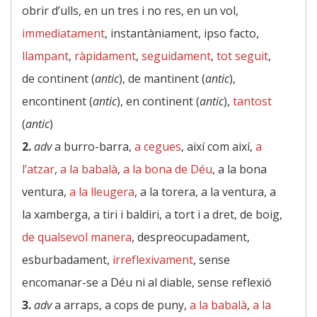
obrir d’ulls, en un tres i no res, en un vol,
immediatament
, instantàniament, ipso facto,
llampant
,
ràpidament
,
seguidament
,
tot seguit
,
de continent (
antic
), de mantinent (
antic
),
encontinent (
antic
), en continent (
antic
),
tantost
(
antic
)
2.
adv
a burro-barra,
a cegues
, així com així,
a
l’atzar
,
a la babalà
,
a la bona de Déu
, a la bona
ventura,
a la lleugera
, a la torera, a la ventura, a
la xamberga, a tiri i baldiri, a tort i a dret, de boig,
de qualsevol manera
, despreocupadament,
esburbadament,
irreflexivament
, sense
encomanar-se a Déu ni al diable, sense reflexió
3.
adv
a arraps, a cops de puny,
a la babalà
,
a la