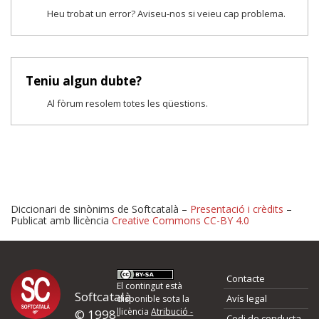
Heu trobat un error? Aviseu-nos si veieu cap problema.
Teniu algun dubte?
Al fòrum resolem totes les qüestions.
Diccionari de sinònims de Softcatalà –
Presentació i crèdits
–
Publicat amb llicència
Creative Commons CC-BY 4.0
Proposeu-nos millores o 
Contacte
d'errors
El contingut està
Softcatalà
Avís legal
disponible sota la
llicència
Atribució -
© 1998-
Codi de conducta