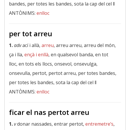
bandes, per totes les bandes, sota la cap del cel ‖
ANTÒNIMS:
enlloc
per tot arreu
1.
adv
ací i allà,
arreu
, arreu arreu, arreu del món,
ça i lla,
ençà i enllà
, en qualsevol banda, en tot
lloc, en tots els llocs, onsevol, onsevulga,
onsevulla, pertot, pertot arreu, per totes bandes,
per totes les bandes, sota la cap del cel ‖
ANTÒNIMS:
enlloc
ficar el nas pertot arreu
1.
v
donar nassades, entrar pertot,
entremetre’s
,