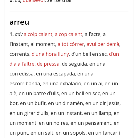
2.
adj
qualsevol
, sense triar
arreu
1.
adv
a colp calent
,
a cop calent
, a l’acte, a
l’instant, al moment,
a tot córrer
,
avui per demà
,
corrents,
d’una hora lluny
, d’un bell en sec,
d’un
dia a l’altre
,
de pressa
, de seguida, en una
corredissa, en una escapada, en una
escorribanda, en una exhalació, en un ai, en un
alè, en un batre d’ulls, en un bell en sec, en un
bot, en un bufit, en un dir amén, en un dir Jesús,
en un girar d’ulls, en un instant, en un llamp, en
un moment, en un no res, en un pensament, en
un punt, en un salt, en un sopols, en un tancar i