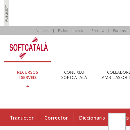
Notícies
Esdeveniments
Premsa
Fòrums
RECURSOS
CONEIXEU
COL·LABOR
I SERVEIS
SOFTCATALÀ
AMB L'ASSOCI
Traductor
Corrector
Diccionaris
Eines