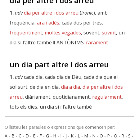
dia per altre i dos arreu
1.
adv
dia per altre i dos arreu
(
irònic
), amb
freqüència,
ara i adés
, cada dos per tres,
freqüentment
,
moltes vegades
, sovent,
sovint
, un
dia sí l’altre també ‖
ANTÒNIMS:
rarament
un dia part altre i dos arreu
1.
adv
cada dia, cada dia de Déu, cada dia que el
sol surt, de dia en dia,
dia a dia
,
dia per altre i dos
arreu
, diàriament, quotidianament,
regularment
,
tots els dies, un dia sí i l’altre també
O llisteu les paraules o expressions que comencen per:
A
-
B
-
C
-
D
-
E
-
F
-
G
-
H
-
I
-
J
-
K
-
L
-
M
-
N
-
O
-
P
-
Q
-
R
-
S
-