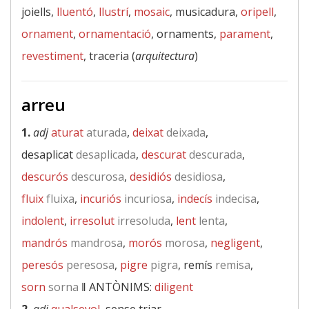
joiells,
lluentó
,
llustrí
,
mosaic
, musicadura,
oripell
,
ornament
,
ornamentació
, ornaments,
parament
,
revestiment
, traceria (
arquitectura
)
arreu
1.
adj
aturat
aturada
,
deixat
deixada
,
desaplicat
desaplicada
,
descurat
descurada
,
descurós
descurosa
,
desidiós
desidiosa
,
fluix
fluixa
,
incuriós
incuriosa
,
indecís
indecisa
,
indolent
,
irresolut
irresoluda
,
lent
lenta
,
mandrós
mandrosa
,
morós
morosa
,
negligent
,
peresós
peresosa
,
pigre
pigra
, remís
remisa
,
sorn
sorna
‖
ANTÒNIMS:
diligent