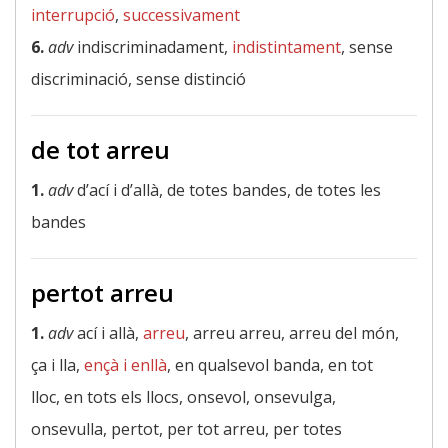
interrupció
,
successivament
6.
adv
indiscriminadament,
indistintament
, sense
discriminació, sense distinció
de tot arreu
1.
adv
d’ací i d’allà, de totes bandes, de totes les
bandes
pertot arreu
1.
adv
ací i allà,
arreu
, arreu arreu, arreu del món,
ça i lla,
ençà i enllà
, en qualsevol banda, en tot
lloc, en tots els llocs, onsevol, onsevulga,
onsevulla, pertot, per tot arreu, per totes