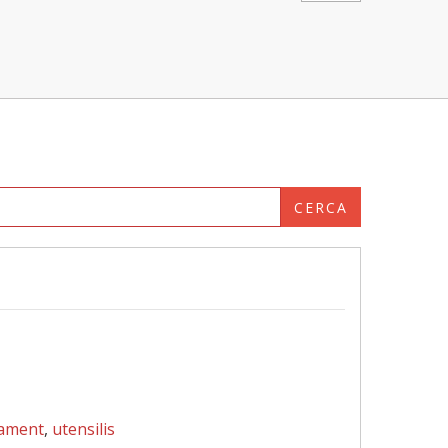
CERCA
ament
,
utensilis