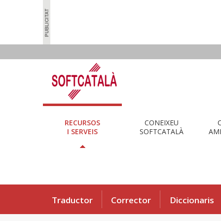
RECURSOS
CONEIXEU
I SERVEIS
SOFTCATALÀ
AMB
Traductor
Corrector
Diccionaris