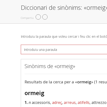
Diccionari de sinònims: «ormeig
Compartiu
Introduïu la paraula que voleu cercar i feu clic en el bot
Sinònims de «ormeig»
Resultats de la cerca per a «
ormeig
» (1 resu
ormeig
1.
n
accessoris,
adreç
,
arreus
,
atifells
, attrezzo