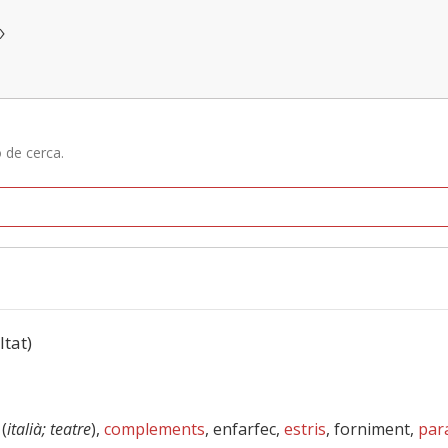
»
ó de cerca.
ltat)
 (
italià; teatre
),
complements
, enfarfec,
estris
, forniment,
par