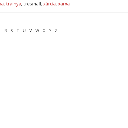
na
,
traïnya
, tresmall,
xàrcia
,
xarxa
Q
-
R
-
S
-
T
-
U
-
V
-
W
-
X
-
Y
-
Z