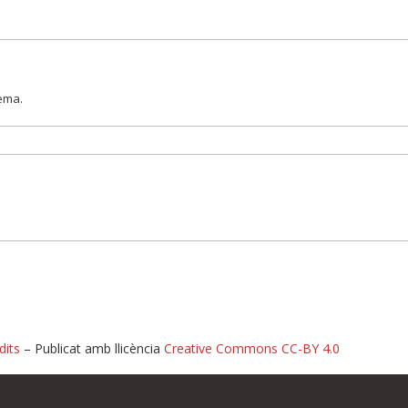
lema.
dits
– Publicat amb llicència
Creative Commons CC-BY 4.0