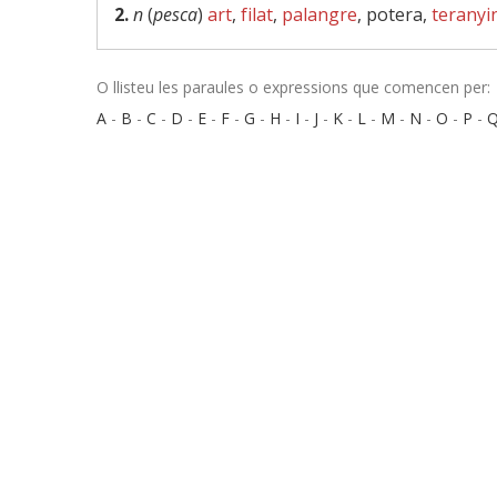
2.
n
(
pesca
)
art
,
filat
,
palangre
, potera,
teranyi
O llisteu les paraules o expressions que comencen per:
A
-
B
-
C
-
D
-
E
-
F
-
G
-
H
-
I
-
J
-
K
-
L
-
M
-
N
-
O
-
P
-