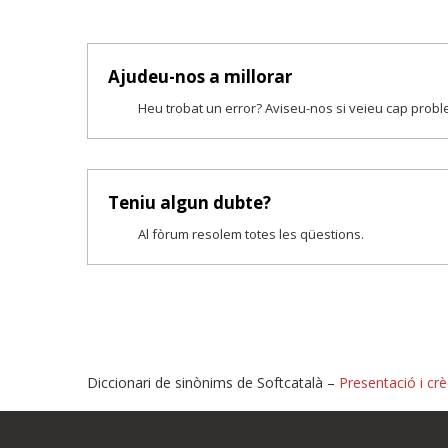
Ajudeu-nos a millorar
Heu trobat un error? Aviseu-nos si veieu cap prob
Teniu algun dubte?
Al fòrum resolem totes les qüestions.
Diccionari de sinònims de Softcatalà –
Presentació i crè