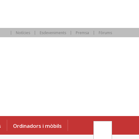
Notícies
Esdeveniments
Premsa
Fòrums
s
Ordinadors i mòbils