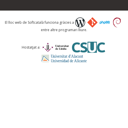
Què proposeu?
El lloc web de Softcatalà funciona gràcies a
entre altre programari lliure.
Comentari *
Hostatjat a:
ENVIA