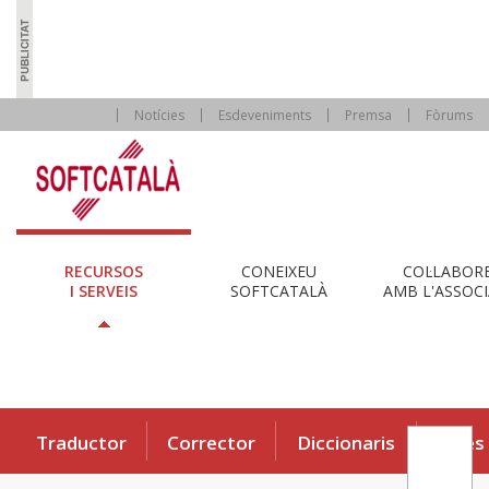
Notícies
Esdeveniments
Premsa
Fòrums
RECURSOS
CONEIXEU
COL·LABOR
I SERVEIS
SOFTCATALÀ
AMB L'ASSOCI
Traductor
Corrector
Diccionaris
Eines