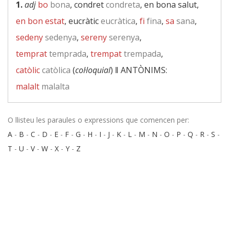
1.
adj
bo
bona
, condret
condreta
, en bona salut,
en bon estat
, eucràtic
eucràtica
,
fi
fina
,
sa
sana
,
sedeny
sedenya
,
sereny
serenya
,
temprat
temprada
,
trempat
trempada
,
catòlic
catòlica
(
col·loquial
) ‖
ANTÒNIMS:
malalt
malalta
O llisteu les paraules o expressions que comencen per:
A
-
B
-
C
-
D
-
E
-
F
-
G
-
H
-
I
-
J
-
K
-
L
-
M
-
N
-
O
-
P
-
Q
-
R
-
S
-
T
-
U
-
V
-
W
-
X
-
Y
-
Z