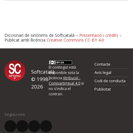
Diccionari de sinònims de Softcatalà –
Presentació i crèdits
–
Publicat amb llicència
Creative Commons CC-BY 4.0
Proposeu-nos millores o 
Contacte
d'errors
El contingut està
Softcatalà
Avís legal
disponible sota la
llicència
Atribució -
© 1998-
Codi de conducta
Si heu trobat un error o voleu proposar alguna millora, ompliu els ca
CompartirIgual 4.0
si
2026
quina és la millora que proposeu o l'error del qual voleu informar-no
no s'indica el
Publicitat
contrari.
El vostre nom *
Seguiu-nos
El vostre correu electrònic *