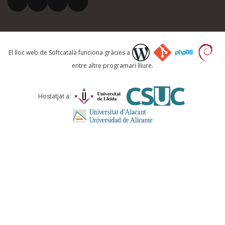
El vostre correu electrònic *
El lloc web de Softcatalà funciona gràcies a
entre altre programari lliure.
ENVIA
Hostatjat a: