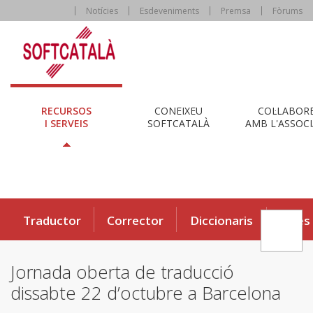
Notícies
Esdeveniments
Premsa
Fòrums
RECURSOS
CONEIXEU
COL·LABOR
I SERVEIS
SOFTCATALÀ
AMB L'ASSOCI
Traductor
Corrector
Diccionaris
Eines
Jornada oberta de traducció
dissabte 22 d’octubre a Barcelona