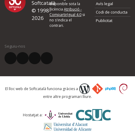
Softcatalà
Avís legal
disponible sota la
llicència
Atribució -
© 1998-
Codi de conducta
CompartirIgual 4.0
si
2026
no s'indica el
Publicitat
contrari.
Seguiu-nos
El lloc web de Softcatalà funciona gràcies a
entre altre programari lliure.
Hostatjat a: