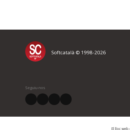
Softcatalà © 1998-2026
Voleu rebre les novetats?
Si us subscriviu a la nostra llista de novetats, rebreu un missatge 
nova notícia, o realitzem un nou esdeveniment.
El vostre nom *
Seguiu-nos
El vostre correu electrònic *
El lloc web