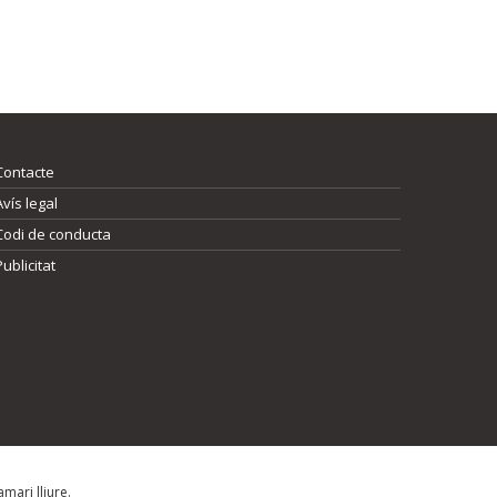
Contacte
Avís legal
Codi de conducta
Publicitat
mari lliure.