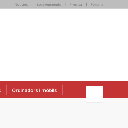
Notícies
Esdeveniments
Premsa
Fòrums
s
Ordinadors i mòbils