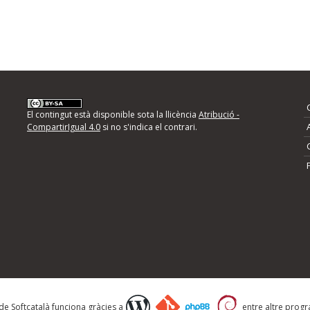
El contingut està disponible sota la llicència
Atribució -
CompartirIgual 4.0
si no s'indica el contrari.
de correu electrònic cada vegada que publiquem una
 de Softcatalà funciona gràcies a
entre altre progra