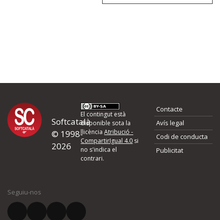
Contacte
El contingut està
Softcatalà
Avís legal
disponible sota la
llicència
Atribució -
© 1998-
Codi de conducta
CompartirIgual 4.0
si
2026
no s'indica el
Publicitat
contrari.
Seguiu-nos