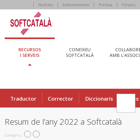
Notícies
Esdeveniments
Premsa
Fòrums
RECURSOS
CONEIXEU
COL·LABOR
I SERVEIS
SOFTCATALÀ
AMB L'ASSOCI
Traductor
Corrector
Diccionaris
Eines
Resum de l’any 2022 a Softcatalà
Compartiu