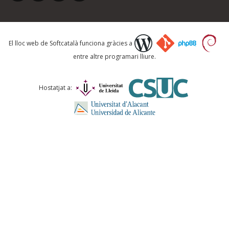
El lloc web de Softcatalà funciona gràcies a
entre altre programari lliure.
Hostatjat a: