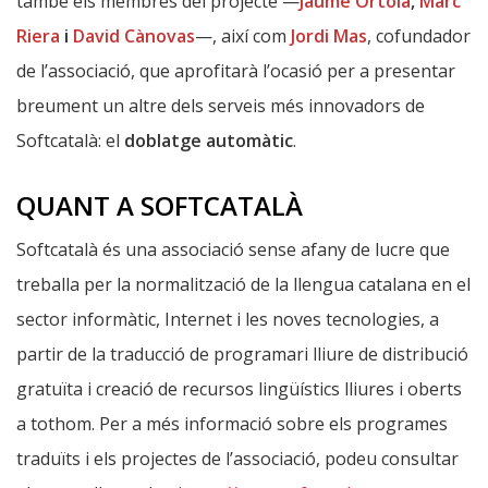
també els membres del projecte —
Jaume Ortolà
,
Marc
Riera
i
David Cànovas
—, així com
Jordi Mas
, cofundador
de l’associació, que aprofitarà l’ocasió per a presentar
breument un altre dels serveis més innovadors de
Softcatalà: el
doblatge automàtic
.
QUANT A SOFTCATALÀ
Softcatalà és una associació sense afany de lucre que
treballa per la normalització de la llengua catalana en el
sector informàtic, Internet i les noves tecnologies, a
partir de la traducció de programari lliure de distribució
gratuïta i creació de recursos lingüístics lliures i oberts
a tothom. Per a més informació sobre els programes
traduïts i els projectes de l’associació, podeu consultar