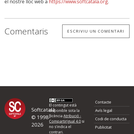
el nostre lloc web a
https://www.softcatala.org
.
Comentaris
ESCRIVIU UN COMENTARI
Contacte
El contingut està
Softcatalà
Avís legal
disponible sota la
llicència
Atribució -
© 1998-
Codi de conducta
CompartirIgual 4.0
si
2026
no s'indica el
Publicitat
contrari.