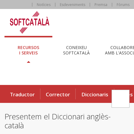
Notícies
Esdeveniments
Premsa
Fòrums
RECURSOS
CONEIXEU
COL·LABOR
I SERVEIS
SOFTCATALÀ
AMB L'ASSOCI
Traductor
Corrector
Diccionaris
Eines
Presentem el Diccionari anglès-
català