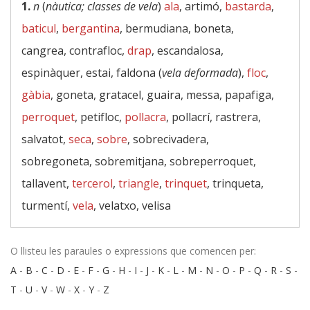
1.
n
(
nàutica; classes de vela
)
ala
, artimó,
bastarda
,
baticul
,
bergantina
, bermudiana, boneta,
cangrea, contrafloc,
drap
, escandalosa,
espinàquer, estai, faldona (
vela deformada
),
floc
,
gàbia
, goneta, gratacel, guaira, messa, papafiga,
perroquet
, petifloc,
pollacra
, pollacrí, rastrera,
salvatot,
seca
,
sobre
, sobrecivadera,
sobregoneta, sobremitjana, sobreperroquet,
tallavent,
tercerol
,
triangle
,
trinquet
, trinqueta,
turmentí,
vela
, velatxo, velisa
O llisteu les paraules o expressions que comencen per:
A
-
B
-
C
-
D
-
E
-
F
-
G
-
H
-
I
-
J
-
K
-
L
-
M
-
N
-
O
-
P
-
Q
-
R
-
S
-
T
-
U
-
V
-
W
-
X
-
Y
-
Z