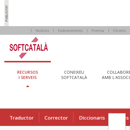
Notícies
Esdeveniments
Premsa
Fòrums
RECURSOS
CONEIXEU
COL·LABOR
I SERVEIS
SOFTCATALÀ
AMB L'ASSOCI
Traductor
Corrector
Diccionaris
Eines