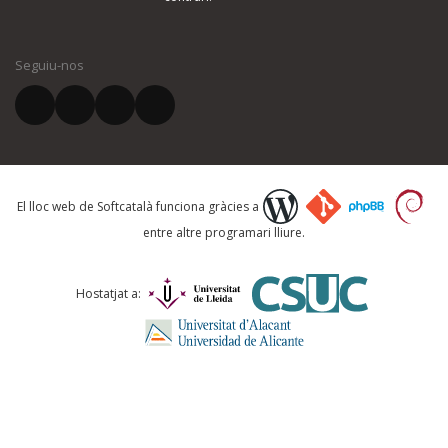
El vostre nom *
Seguiu-nos
El vostre correu electrònic *
Què proposeu?
El lloc web de Softcatalà funciona gràcies a
entre altre programari lliure.
Comentari *
Hostatjat a: