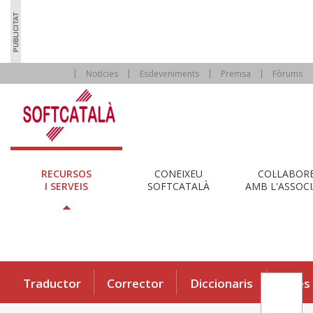
Notícies
Esdeveniments
Premsa
Fòrums
RECURSOS
CONEIXEU
COL·LABOR
I SERVEIS
SOFTCATALÀ
AMB L'ASSOCI
Traductor
Corrector
Diccionaris
Eines