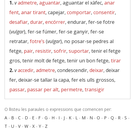
1.
v
admetre
,
aguantar
, aguantar el xàfec,
anar
fent
,
anar tirant
, capejar,
comportar
,
consentir
,
desafiar
,
durar
,
encórrer
, endurar, fer-se fotre
(
vulgar
), fer-se fúmer, fer-se ganyir, fer-se
retratar,
fotre’s
(
vulgar
), no posar-se pedres al
fetge,
pair
,
resistir
,
sofrir
,
suportar
, tenir el fetge
gros, tenir molt de fetge, tenir un bon fetge,
tirar
2.
v
accedir
,
admetre
, condescendir,
deixar
, deixar
fer, deixar-se tallar la capa, fer els ulls grossos,
passar
,
passar per alt
,
permetre
,
transigir
O llisteu les paraules o expressions que comencen per:
A
-
B
-
C
-
D
-
E
-
F
-
G
-
H
-
I
-
J
-
K
-
L
-
M
-
N
-
O
-
P
-
Q
-
R
-
S
-
T
-
U
-
V
-
W
-
X
-
Y
-
Z