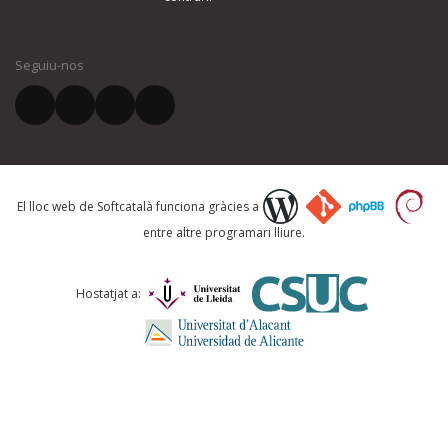
El vostre nom *
Seguiu-nos
El vostre correu electrònic *
Què proposeu?
El lloc web de Softcatalà funciona gràcies a
entre altre programari lliure.
Comentari *
Hostatjat a: