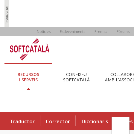
Notícies
Esdeveniments
Premsa
Fòrums
RECURSOS
CONEIXEU
COL·LABOR
I SERVEIS
SOFTCATALÀ
AMB L'ASSOCI
Traductor
Corrector
Diccionaris
Eines