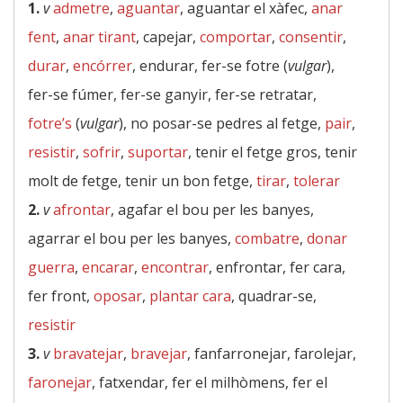
1.
v
admetre
,
aguantar
, aguantar el xàfec,
anar
fent
,
anar tirant
, capejar,
comportar
,
consentir
,
durar
,
encórrer
, endurar, fer-se fotre (
vulgar
),
fer-se fúmer, fer-se ganyir, fer-se retratar,
fotre’s
(
vulgar
), no posar-se pedres al fetge,
pair
,
resistir
,
sofrir
,
suportar
, tenir el fetge gros, tenir
molt de fetge, tenir un bon fetge,
tirar
,
tolerar
2.
v
afrontar
, agafar el bou per les banyes,
agarrar el bou per les banyes,
combatre
,
donar
guerra
,
encarar
,
encontrar
, enfrontar, fer cara,
fer front,
oposar
,
plantar cara
, quadrar-se,
resistir
3.
v
bravatejar
,
bravejar
, fanfarronejar, farolejar,
faronejar
, fatxendar, fer el milhòmens, fer el