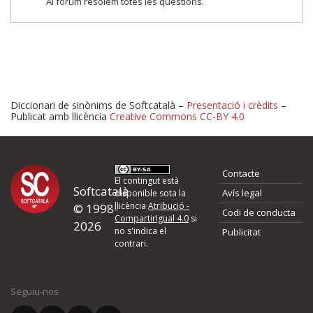
Al fòrum resolem totes les qüestions.
Diccionari de sinònims de Softcatalà –
Presentació i crèdits
–
Publicat amb llicència
Creative Commons CC-BY 4.0
Proposeu-nos millores o 
Contacte
d'errors
El contingut està
Softcatalà
Avís legal
disponible sota la
llicència
Atribució -
© 1998-
Codi de conducta
Si heu trobat un error o voleu proposar alguna millora, ompliu els ca
CompartirIgual 4.0
si
2026
quina és la millora que proposeu o l'error del qual voleu informar-no
no s'indica el
Publicitat
contrari.
El vostre nom *
Seguiu-nos