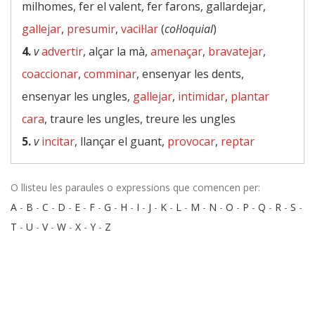
milhomes, fer el valent, fer farons, gallardejar,
gallejar
,
presumir
,
vacil·lar
(
col·loquial
)
4.
v
advertir
, alçar la mà,
amenaçar
,
bravatejar
,
coaccionar
,
comminar
, ensenyar les dents,
ensenyar les ungles,
gallejar
,
intimidar
,
plantar
cara
, traure les ungles, treure les ungles
5.
v
incitar
, llançar el guant,
provocar
,
reptar
O llisteu les paraules o expressions que comencen per:
A
-
B
-
C
-
D
-
E
-
F
-
G
-
H
-
I
-
J
-
K
-
L
-
M
-
N
-
O
-
P
-
Q
-
R
-
S
-
T
-
U
-
V
-
W
-
X
-
Y
-
Z