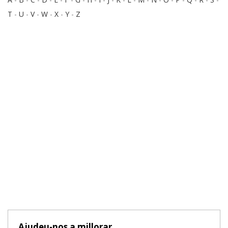
T
-
U
-
V
-
W
-
X
-
Y
-
Z
Ajudeu-nos a millorar