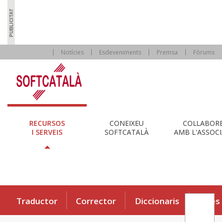
Notícies
Esdeveniments
Premsa
Fòrums
RECURSOS
CONEIXEU
COL·LABOR
I SERVEIS
SOFTCATALÀ
AMB L'ASSOCI
Traductor
Corrector
Diccionaris
Eines