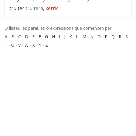
truiter
truitera
,
xerric
O llisteu les paraules o expressions que comencen per:
A
-
B
-
C
-
D
-
E
-
F
-
G
-
H
-
I
-
J
-
K
-
L
-
M
-
N
-
O
-
P
-
Q
-
R
-
S
-
T
-
U
-
V
-
W
-
X
-
Y
-
Z