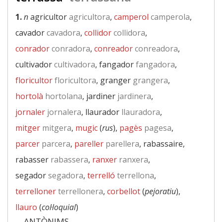
1.
n
agricultor
agricultora
,
camperol
camperola
,
cavador
cavadora
,
collidor
collidora
,
conrador
conradora
,
conreador
conreadora
,
cultivador
cultivadora
, fangador
fangadora
,
floricultor
floricultora
, granger
grangera
,
hortolà
hortolana
, jardiner
jardinera
,
jornaler
jornalera
, llaurador
llauradora
,
mitger
mitgera
,
mugic
(
rus
),
pagès
pagesa
,
parcer
parcera
,
pareller
parellera
, rabassaire,
rabasser
rabassera
,
ranxer
ranxera
,
segador
segadora
,
terrelló
terrellona
,
terrelloner
terrellonera
,
corbellot
(
pejoratiu
),
llauro
(
col·loquial
)
—ANTÒNIMS—