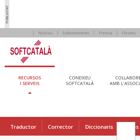
Notícies
Esdeveniments
Premsa
Fòrums
RECURSOS
CONEIXEU
COL·LABOR
I SERVEIS
SOFTCATALÀ
AMB L'ASSOCI
Traductor
Corrector
Diccionaris
Eines