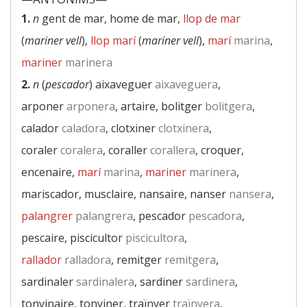
1.
n
gent de mar, home de mar,
llop de mar
(
mariner vell
),
llop marí
(
mariner vell
),
marí
marina
,
mariner
marinera
2.
n
(
pescador
) aixaveguer
aixaveguera
,
arponer
arponera
, artaire, bolitger
bolitgera
,
calador
caladora
, clotxiner
clotxinera
,
coraler
coralera
, coraller
corallera
, croquer,
encenaire,
marí
marina
,
mariner
marinera
,
mariscador, musclaire, nansaire, nanser
nansera
,
palangrer
palangrera
, pescador
pescadora
,
pescaire, piscicultor
piscicultora
,
rallador
ralladora
, remitger
remitgera
,
sardinaler
sardinalera
, sardiner
sardinera
,
tonyinaire, tonyiner, traïnyer
traïnyera
,