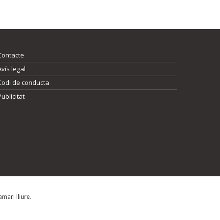
Contacte
Avís legal
Codi de conducta
Publicitat
mari lliure.