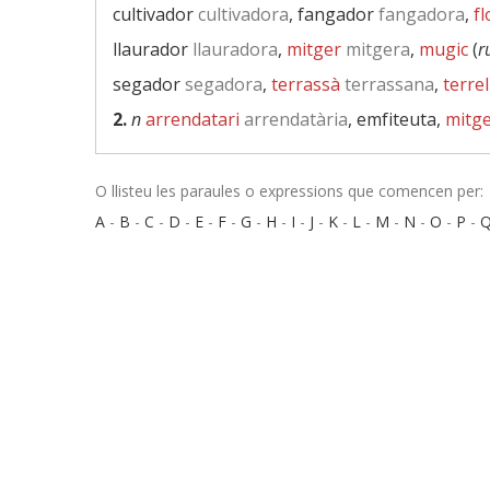
cultivador
cultivadora
, fangador
fangadora
,
fl
llaurador
llauradora
,
mitger
mitgera
,
mugic
(
r
segador
segadora
,
terrassà
terrassana
,
terrel
2.
n
arrendatari
arrendatària
, emfiteuta,
mitg
O llisteu les paraules o expressions que comencen per:
A
-
B
-
C
-
D
-
E
-
F
-
G
-
H
-
I
-
J
-
K
-
L
-
M
-
N
-
O
-
P
-