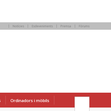
Notícies
Esdeveniments
Premsa
Fòrums
s
Ordinadors i mòbils