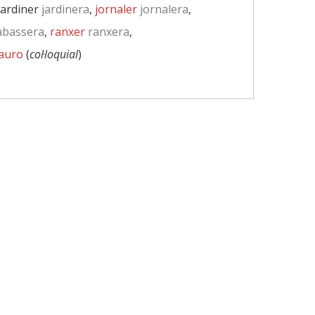
 jardiner
jardinera
,
jornaler
jornalera
,
abassera
,
ranxer
ranxera
,
lauro
(
col·loquial
)