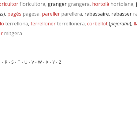
oricultor
floricultora
, granger
grangera
,
hortolà
hortolana
,
us
),
pagès
pagesa
,
pareller
parellera
, rabassaire, rabasser
r
ló
terrellona
,
terrelloner
terrellonera
,
corbellot
(
pejoratiu
),
l
er
mitgera
Q
-
R
-
S
-
T
-
U
-
V
-
W
-
X
-
Y
-
Z