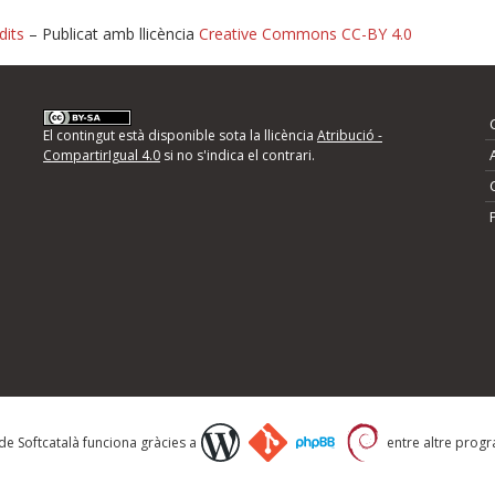
dits
– Publicat amb llicència
Creative Commons CC-BY 4.0
nformeu d'errors
El contingut està disponible sota la llicència
Atribució -
CompartirIgual 4.0
si no s'indica el contrari.
mps següents i descriviu quina és la millora que
 de Softcatalà funciona gràcies a
entre altre progra