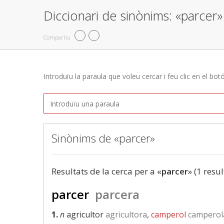
Diccionari de sinònims: «parcer»
Compartiu
Introduïu la paraula que voleu cercar i feu clic en el bot
Sinònims de «parcer»
Resultats de la cerca per a «
parcer
» (1 resul
parcer
parcera
1.
n
agricultor
agricultora
,
camperol
camperol