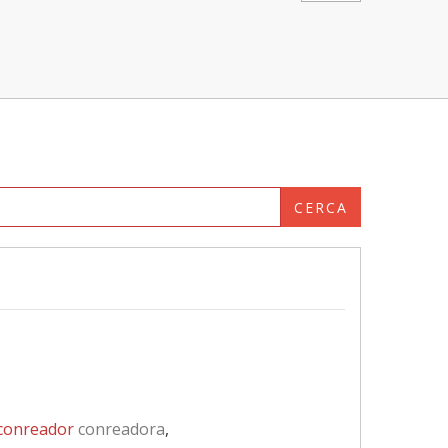
CERCA
conreador
conreadora
,