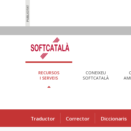
RECURSOS
CONEIXEU
I SERVEIS
SOFTCATALÀ
AMB
Traductor
Corrector
Diccionaris