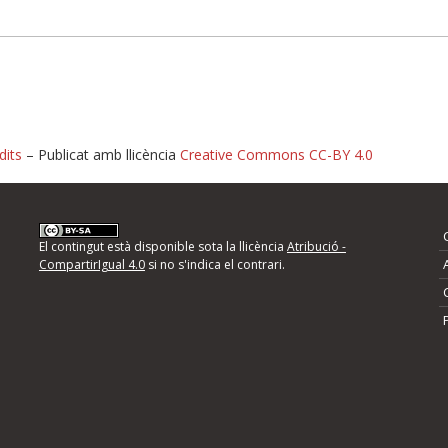
dits
– Publicat amb llicència
Creative Commons CC-BY 4.0
nformeu d'errors
El contingut està disponible sota la llicència
Atribució -
CompartirIgual 4.0
si no s'indica el contrari.
mps següents i descriviu quina és la millora que