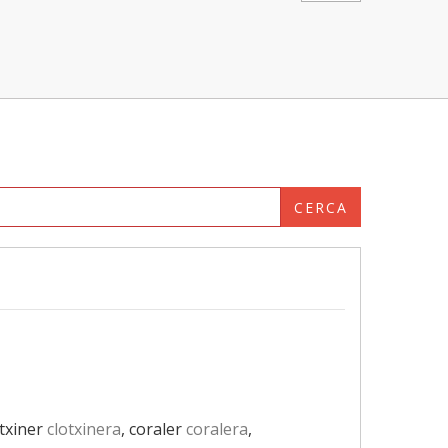
CERCA
otxiner
clotxinera
, coraler
coralera
,