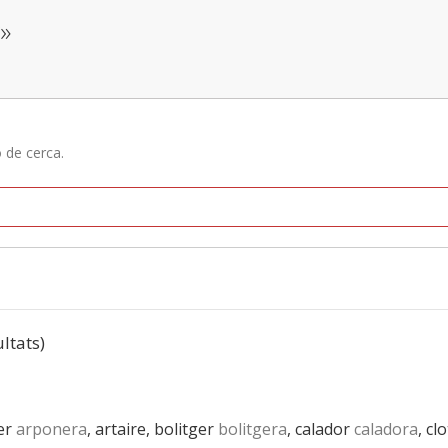
»
ó de cerca.
ultats)
er
arponera
, artaire, bolitger
bolitgera
, calador
caladora
, cl