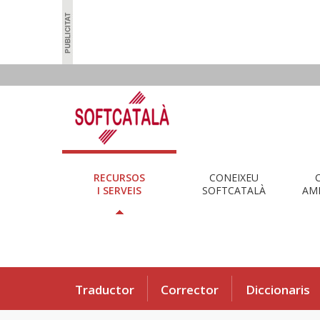
RECURSOS
CONEIXEU
I SERVEIS
SOFTCATALÀ
AMB
Traductor
Corrector
Diccionaris