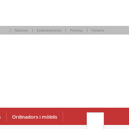
Notícies
Esdeveniments
Premsa
Fòrums
s
Ordinadors i mòbils