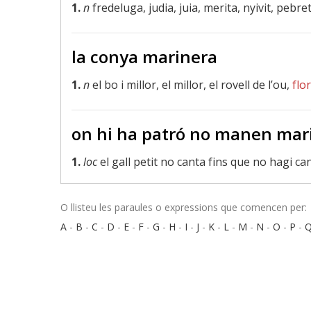
1.
n
fredeluga, judia, juia, merita, nyivit, pebre
la conya marinera
1.
n
el bo i millor, el millor, el rovell de l’ou,
flo
on hi ha patró no manen mar
1.
loc
el gall petit no canta fins que no hagi c
O llisteu les paraules o expressions que comencen per:
A
-
B
-
C
-
D
-
E
-
F
-
G
-
H
-
I
-
J
-
K
-
L
-
M
-
N
-
O
-
P
-