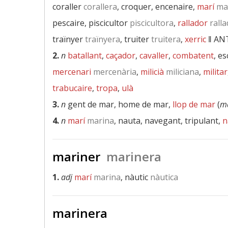
coraller
corallera
, croquer, encenaire,
marí
ma
pescaire, piscicultor
piscicultora
,
rallador
ralla
traïnyer
traïnyera
, truiter
truitera
,
xerric
‖
AN
2.
n
batallant
,
caçador
,
cavaller
,
combatent
, e
mercenari
mercenària
,
milicià
miliciana
,
militar
trabucaire
,
tropa
,
ulà
3.
n
gent de mar, home de mar,
llop de mar
(
ma
4.
n
marí
marina
, nauta, navegant, tripulant,
n
mariner
marinera
1.
adj
marí
marina
, nàutic
nàutica
marinera