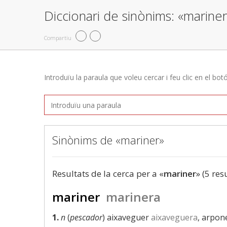
Diccionari de sinònims: «mariner
Compartiu
Introduïu la paraula que voleu cercar i feu clic en el bot
Sinònims de «mariner»
Resultats de la cerca per a «
mariner
» (5 res
mariner
marinera
1.
n
(
pescador
) aixaveguer
aixaveguera
, arpon