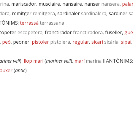
rina
, mariscador, musclaire, nansaire, nanser
nansera
,
pala
dora
, remitger
remitgera
, sardinaler
sardinalera
, sardiner
sa
TÒNIMS:
terrassà
terrassana
scopeter
escopetera
, franctirador
franctiradora
, fuseller,
gue
,
peó
, peoner,
pistoler
pistolera
,
regular
,
sicari
sicària
,
sipai
riner vell
),
llop marí
(
mariner vell
),
marí
marina
‖
ANTÒNIMS
auxer
(
antic
)