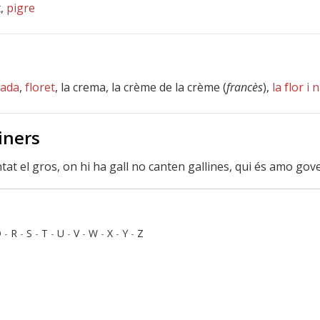
t,
pigre
rada
,
floret
, la crema, la crème de la crème (
francès
),
la flor i 
iners
antat el gros, on hi ha gall no canten gallines, qui és amo g
Q
-
R
-
S
-
T
-
U
-
V
-
W
-
X
-
Y
-
Z