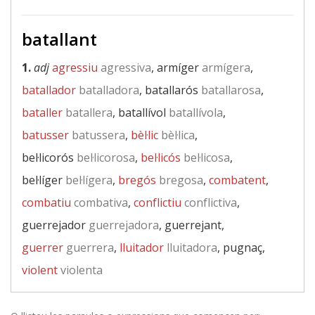
batallant
1.
adj
agressiu
agressiva
, armíger
armígera
,
batallador
batalladora
, batallarós
batallarosa
,
bataller
batallera
, batallívol
batallívola
,
batusser
batussera
,
bèl·lic
bèl·lica
,
bel·licorós
bel·licorosa
,
bel·licós
bel·licosa
,
bel·líger
bel·lígera
,
bregós
bregosa
,
combatent
,
combatiu
combativa
,
conflictiu
conflictiva
,
guerrejador
guerrejadora
, guerrejant,
guerrer
guerrera
,
lluitador
lluitadora
, pugnaç,
violent
violenta