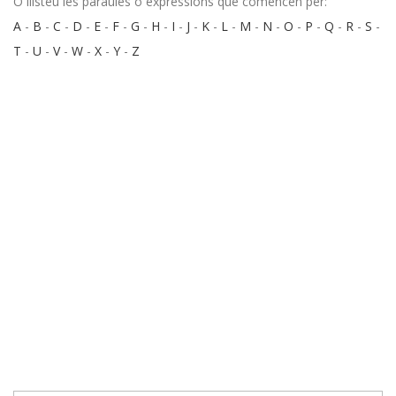
O llisteu les paraules o expressions que comencen per:
A
-
B
-
C
-
D
-
E
-
F
-
G
-
H
-
I
-
J
-
K
-
L
-
M
-
N
-
O
-
P
-
Q
-
R
-
S
-
T
-
U
-
V
-
W
-
X
-
Y
-
Z