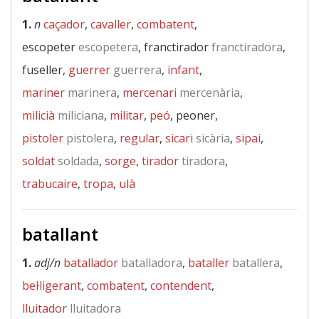
1.
n
caçador
,
cavaller
,
combatent
,
escopeter
escopetera
, franctirador
franctiradora
,
fuseller,
guerrer
guerrera
,
infant
,
mariner
marinera
,
mercenari
mercenària
,
milicià
miliciana
,
militar
,
peó
, peoner,
pistoler
pistolera
,
regular
,
sicari
sicària
,
sipai
,
soldat
soldada
,
sorge
,
tirador
tiradora
,
trabucaire
,
tropa
,
ulà
batallant
1.
adj/n
batallador
batalladora
,
bataller
batallera
,
bel·ligerant
,
combatent
,
contendent
,
lluitador
lluitadora