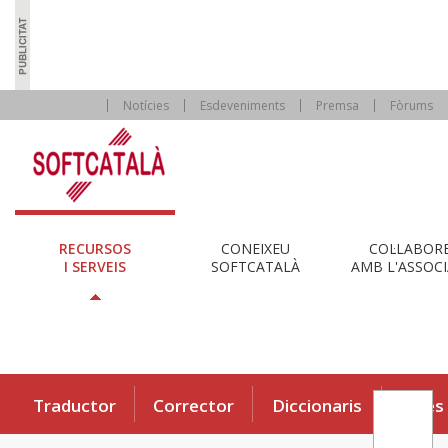
Notícies
Esdeveniments
Premsa
Fòrums
RECURSOS
CONEIXEU
COL·LABOR
I SERVEIS
SOFTCATALÀ
AMB L'ASSOCI
Traductor
Corrector
Diccionaris
Eines