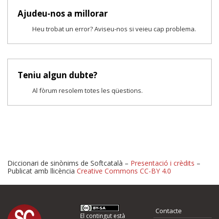
Ajudeu-nos a millorar
Heu trobat un error? Aviseu-nos si veieu cap problema.
Teniu algun dubte?
Al fòrum resolem totes les qüestions.
Diccionari de sinònims de Softcatalà –
Presentació i crèdits
–
Publicat amb llicència
Creative Commons CC-BY 4.0
Proposeu-nos millores o 
Contacte
El contingut està