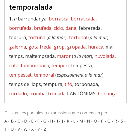
temporalada
1.
n
barrundanya,
borrasca
,
borrascada
,
borrufada
,
brufada
,
cicló
,
dana
, febrerada,
februra,
fortuna
(
a la mar
),
fortunal
(
a la mar
),
galerna
,
gota freda
,
grop
,
gropada
,
huracà
, mal
temps, maltempsada,
maror
(
a la mar
),
nuvolada
,
rufa
,
tamborinada
,
temperi
, tempesta,
tempestat
,
temporal
(
especialment a la mar
),
temps de llops, tempura,
tifó
, torbonada,
tornado
,
tromba
,
tronada
‖
ANTÒNIMS:
bonança
O llisteu les paraules o expressions que comencen per:
A
-
B
-
C
-
D
-
E
-
F
-
G
-
H
-
I
-
J
-
K
-
L
-
M
-
N
-
O
-
P
-
Q
-
R
-
S
-
T
-
U
-
V
-
W
-
X
-
Y
-
Z