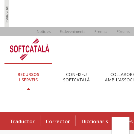
Notícies
Esdeveniments
Premsa
Fòrums
RECURSOS
CONEIXEU
COL·LABOR
I SERVEIS
SOFTCATALÀ
AMB L'ASSOCI
Traductor
Corrector
Diccionaris
Eines