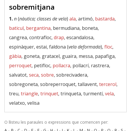
sobremitjana
1.
n
(
nàutica; classes de vela
)
ala
, artimó,
bastarda
,
baticul
,
bergantina
, bermudiana, boneta,
cangrea, contrafloc,
drap
, escandalosa,
espinàquer, estai, faldona (
vela deformada
),
floc
,
gàbia
, goneta, gratacel, guaira, messa, papafiga,
perroquet
, petifloc,
pollacra
, pollacrí, rastrera,
salvatot,
seca
,
sobre
, sobrecivadera,
sobregoneta, sobreperroquet, tallavent,
tercerol
,
treu,
triangle
,
trinquet
, trinqueta, turmentí,
vela
,
velatxo, velisa
O llisteu les paraules o expressions que comencen per:
A
-
B
-
C
-
D
-
E
-
F
-
G
-
H
-
I
-
J
-
K
-
L
-
M
-
N
-
O
-
P
-
Q
-
R
-
S
-