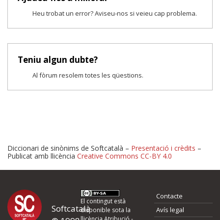
Heu trobat un error? Aviseu-nos si veieu cap problema.
Teniu algun dubte?
Al fòrum resolem totes les qüestions.
Diccionari de sinònims de Softcatalà –
Presentació i crèdits
–
Publicat amb llicència
Creative Commons CC-BY 4.0
Proposeu-nos millores o 
Contacte
d'errors
El contingut està
Softcatalà
Avís legal
disponible sota la
llicència
Atribució -