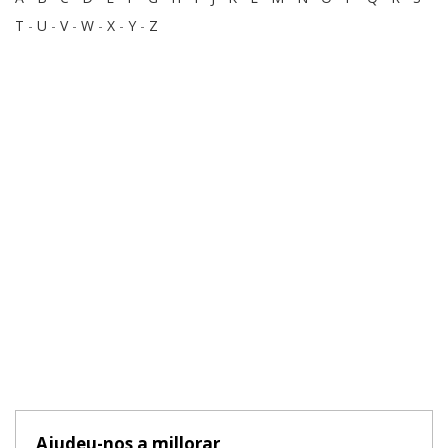
T
-
U
-
V
-
W
-
X
-
Y
-
Z
Ajudeu-nos a millorar