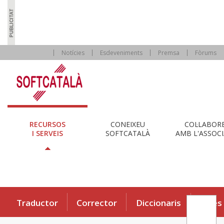
Notícies
Esdeveniments
Premsa
Fòrums
RECURSOS
CONEIXEU
COL·LABOR
I SERVEIS
SOFTCATALÀ
AMB L'ASSOCI
Traductor
Corrector
Diccionaris
Eines