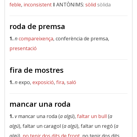
feble
,
inconsistent
‖
ANTÒNIMS:
sòlid
sòlida
roda de premsa
1.
n
compareixença
, conferència de premsa,
presentació
fira de mostres
1.
n
expo,
exposició
,
fira
,
saló
mancar una roda
1.
v
mancar una roda (
a algú
),
faltar un bull
(
a
algú
), faltar un caragol (
a algú
), faltar un regó (
a
algú
),
no tenir dos dits de front
, no tenir dos dits