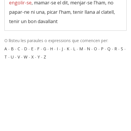
engolir-se
, mamar-se el dit, menjar-se l’ham, no
papar-ne ni una, picar l’ham, tenir llana al clatell,
tenir un bon davallant
O llisteu les paraules o expressions que comencen per:
A
-
B
-
C
-
D
-
E
-
F
-
G
-
H
-
I
-
J
-
K
-
L
-
M
-
N
-
O
-
P
-
Q
-
R
-
S
-
T
-
U
-
V
-
W
-
X
-
Y
-
Z