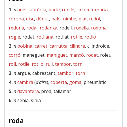
1.
n
anell
,
aurèola
,
bucle
,
cercle
,
circumferència
,
corona
,
disc
,
dònut
,
halo
,
nimbe
,
plat
,
redol
,
redona
,
rodal
,
rodanxa
, rodell,
rodella
,
rodona
,
rogle
, rotlat,
rotllana
, rotllat,
rotlle
,
rotllo
2.
n
bobina
,
carret
,
carrutxa
,
cilindre
, cilindroide,
corró
, maneguet,
maniguet
,
manxó
,
rodet
, roleu,
roll
,
rotlle
,
rotllo
,
rull
,
tambor
,
torn
3.
n
argue, cabrestant,
tambor
,
torn
4.
n
cambra
(
d’aire
),
coberta
,
goma
, pneumàtic
5.
n
davantera
, proa, tallamar
6.
n
sénia, sínia
roda