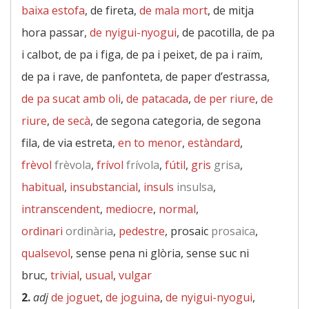
baixa estofa
, de fireta,
de mala mort
, de mitja
hora passar,
de nyigui-nyogui
, de pacotilla, de pa
i calbot, de pa i figa, de pa i peixet, de pa i raïm,
de pa i rave, de panfonteta, de paper d’estrassa,
de pa sucat amb oli
,
de patacada
,
de per riure
,
de
riure
,
de secà
, de segona categoria, de segona
fila, de via estreta,
en to menor
,
estàndard
,
frèvol
frèvola
,
frívol
frívola
,
fútil
,
gris
grisa
,
habitual
,
insubstancial
,
insuls
insulsa
,
intranscendent
,
mediocre
,
normal
,
ordinari
ordinària
,
pedestre
, prosaic
prosaica
,
qualsevol
, sense pena ni glòria, sense suc ni
bruc,
trivial
,
usual
,
vulgar
2.
adj
de joguet
,
de joguina
,
de nyigui-nyogui
,