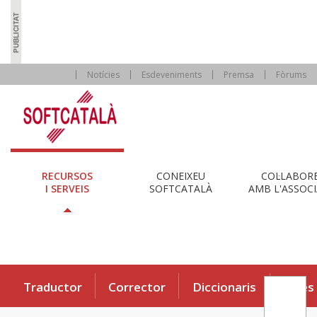
Notícies
Esdeveniments
Premsa
Fòrums
RECURSOS
CONEIXEU
COL·LABOR
I SERVEIS
SOFTCATALÀ
AMB L'ASSOCI
Traductor
Corrector
Diccionaris
Eines