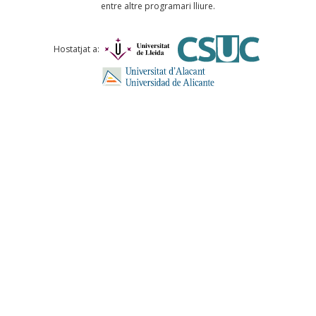
entre altre programari lliure.
Comentari *
Hostatjat a:
ENVIA