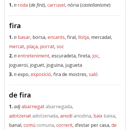
1.
n
roda
(
de fira
),
carrusel
, nòria (
castellanisme
)
fira
1.
n
basar
, borsa,
encants
, firal,
llotja
, mercadal,
mercat
,
plaça
,
porrat
,
soc
2.
n
entreteniment
, escuradeta, fireta,
joc
,
jogueroi, joguet, joguina, jugueta
3.
n
expo,
exposició
, fira de mostres,
saló
de fira
1.
adj
abarnegat
abarnegada
,
adotzenat
adotzenada
,
anodí
anodina
,
baix
baixa
,
banal,
comú
comuna
,
corrent
, d’estar per casa,
de