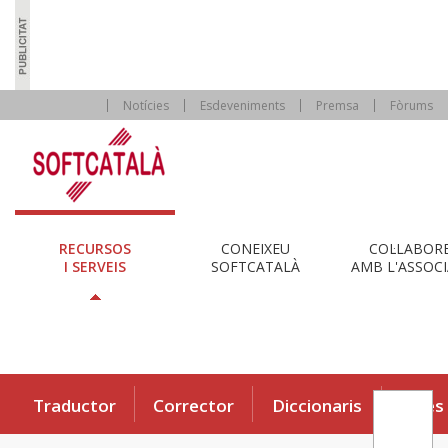
Notícies
Esdeveniments
Premsa
Fòrums
RECURSOS
CONEIXEU
COL·LABOR
I SERVEIS
SOFTCATALÀ
AMB L'ASSOCI
Traductor
Corrector
Diccionaris
Eines