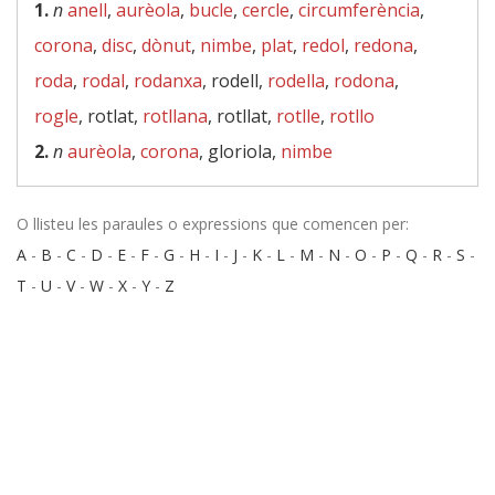
1.
n
anell
,
aurèola
,
bucle
,
cercle
,
circumferència
,
corona
,
disc
,
dònut
,
nimbe
,
plat
,
redol
,
redona
,
roda
,
rodal
,
rodanxa
, rodell,
rodella
,
rodona
,
rogle
, rotlat,
rotllana
, rotllat,
rotlle
,
rotllo
2.
n
aurèola
,
corona
, gloriola,
nimbe
O llisteu les paraules o expressions que comencen per:
A
-
B
-
C
-
D
-
E
-
F
-
G
-
H
-
I
-
J
-
K
-
L
-
M
-
N
-
O
-
P
-
Q
-
R
-
S
-
T
-
U
-
V
-
W
-
X
-
Y
-
Z