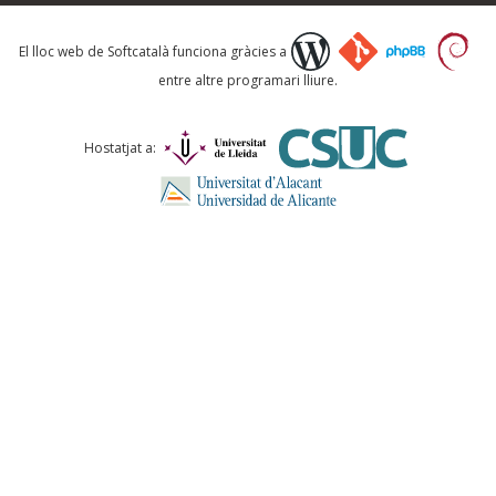
Què proposeu?
El lloc web de Softcatalà funciona gràcies a
entre altre programari lliure.
Comentari *
Hostatjat a:
ENVIA