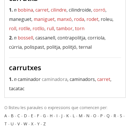
1.
n
bobina
,
carret
,
cilindre
, cilindroide,
corró
,
maneguet,
maniguet
,
manxó
,
roda
,
rodet
, roleu,
roll
,
rotlle
,
rotllo
,
rull
,
tambor
,
torn
2.
n
bossell
, cassanell, contrapolitja, corriola,
cúrria, polispast, politja, politjó, ternal
carrutxes
1.
n
caminador
caminadora
, caminadors,
carret
,
tacatac
O llisteu les paraules o expressions que comencen per:
A
-
B
-
C
-
D
-
E
-
F
-
G
-
H
-
I
-
J
-
K
-
L
-
M
-
N
-
O
-
P
-
Q
-
R
-
S
-
T
-
U
-
V
-
W
-
X
-
Y
-
Z