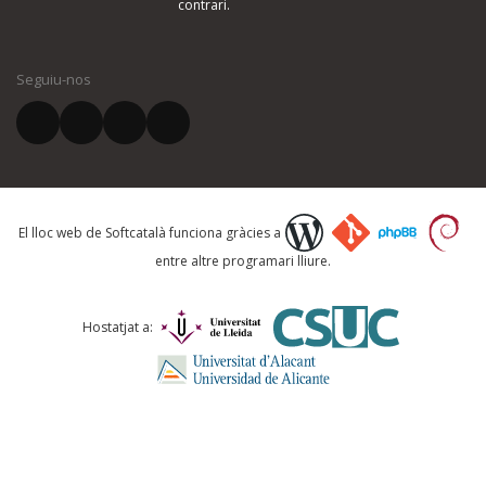
contrari.
El vostre nom *
Seguiu-nos
El vostre correu electrònic *
Què proposeu?
El lloc web de Softcatalà funciona gràcies a
entre altre programari lliure.
Comentari *
Hostatjat a: