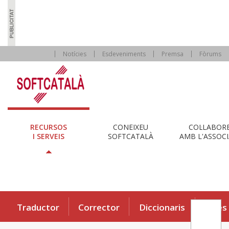
Notícies
Esdeveniments
Premsa
Fòrums
RECURSOS
CONEIXEU
COL·LABOR
I SERVEIS
SOFTCATALÀ
AMB L'ASSOCI
Traductor
Corrector
Diccionaris
Eines