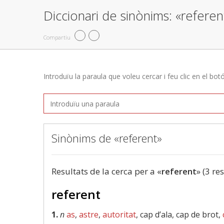
Diccionari de sinònims: «referen
Compartiu
Introduïu la paraula que voleu cercar i feu clic en el bot
Sinònims de «referent»
Resultats de la cerca per a «
referent
» (3 re
referent
1.
n
as
,
astre
,
autoritat
, cap d’ala, cap de brot,