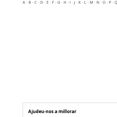
A
-
B
-
C
-
D
-
E
-
F
-
G
-
H
-
I
-
J
-
K
-
L
-
M
-
N
-
O
-
P
-
Ajudeu-nos a millorar