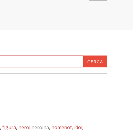
CERCA
x,
figura
,
heroi
heroïna
,
homenot
,
ídol
,