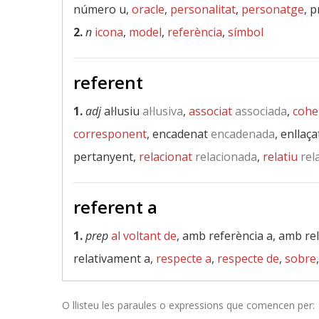
número u,
oracle
,
personalitat
,
personatge
, 
2.
n
icona
,
model
,
referència
,
símbol
referent
1.
adj
al·lusiu
al·lusiva
,
associat
associada
,
cohe
corresponent
, encadenat
encadenada
, enllaça
pertanyent,
relacionat
relacionada
,
relatiu
rela
referent a
1.
prep
al voltant de
, amb referència a, amb rel
relativament a,
respecte a
,
respecte de
,
sobre
O llisteu les paraules o expressions que comencen per: