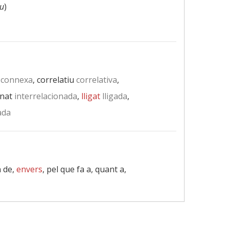
iu
)
connexa
, correlatiu
correlativa
,
onat
interrelacionada
,
lligat
lligada
,
ada
n de,
envers
, pel que fa a, quant a,