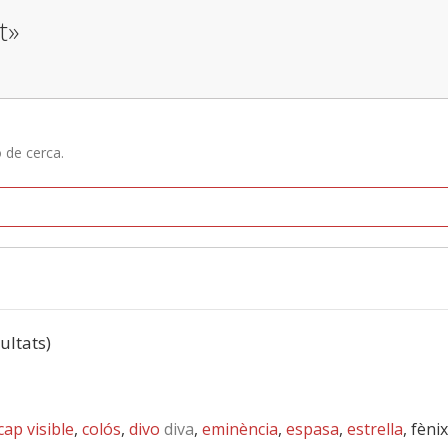
t»
ó de cerca.
sultats)
cap visible
,
colós
,
divo
diva
,
eminència
,
espasa
,
estrella
, fèni