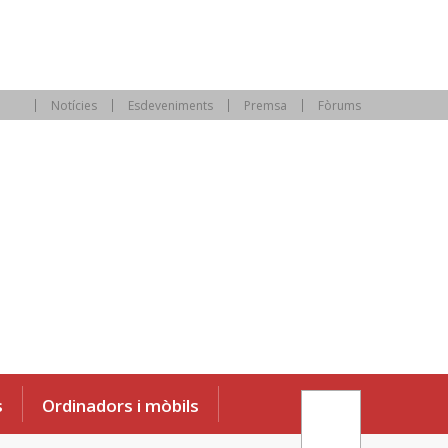
Notícies
Esdeveniments
Premsa
Fòrums
s
Ordinadors i mòbils