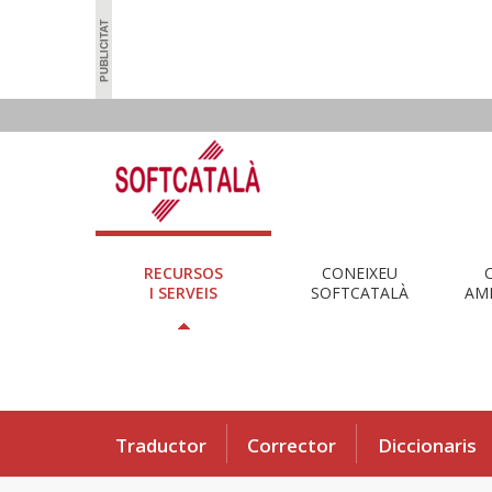
RECURSOS
CONEIXEU
I SERVEIS
SOFTCATALÀ
AMB
Traductor
Corrector
Diccionaris