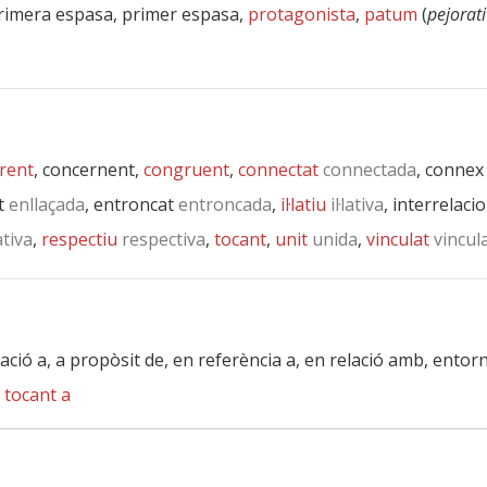
primera espasa, primer espasa,
protagonista
,
patum
(
pejorat
rent
, concernent,
congruent
,
connectat
connectada
, connex
t
enllaçada
, entroncat
entroncada
,
il·latiu
il·lativa
, interrelaci
tiva
,
respectiu
respectiva
,
tocant
,
unit
unida
,
vinculat
vincul
ació a, a propòsit de, en referència a, en relació amb, entor
,
tocant a