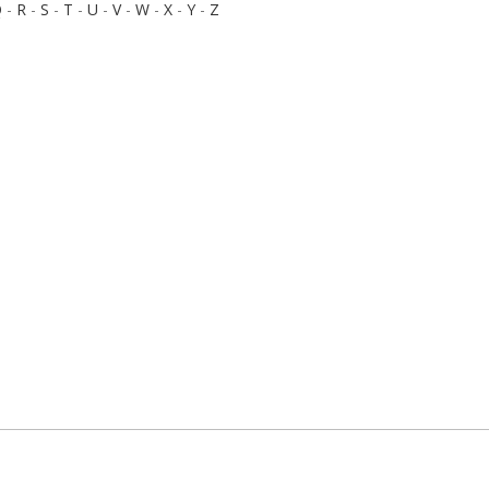
Q
-
R
-
S
-
T
-
U
-
V
-
W
-
X
-
Y
-
Z