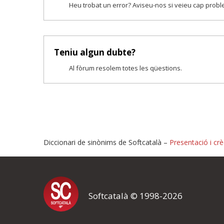
Heu trobat un error? Aviseu-nos si veieu cap prob
Teniu algun dubte?
Al fòrum resolem totes les qüestions.
Diccionari de sinònims de Softcatalà –
Presentació i crè
Proposeu-nos millores o i
Softcatalà © 1998-2026
Si heu trobat un error o voleu proposar alguna millora, ompliu els ca
proposeu o l'error del qual voleu informar-nos.