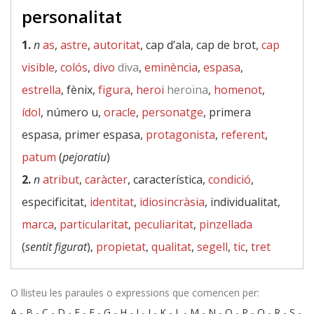
personalitat
1.
n
as
,
astre
,
autoritat
, cap d’ala, cap de brot,
cap
visible
,
colós
,
divo
diva
,
eminència
,
espasa
,
estrella
, fènix,
figura
,
heroi
heroïna
,
homenot
,
ídol
, número u,
oracle
,
personatge
, primera
espasa, primer espasa,
protagonista
,
referent
,
patum
(
pejoratiu
)
2.
n
atribut
,
caràcter
, característica,
condició
,
especificitat,
identitat
,
idiosincràsia
, individualitat,
marca
,
particularitat
,
peculiaritat
,
pinzellada
(
sentit figurat
),
propietat
,
qualitat
,
segell
,
tic
,
tret
O llisteu les paraules o expressions que comencen per:
A
-
B
-
C
-
D
-
E
-
F
-
G
-
H
-
I
-
J
-
K
-
L
-
M
-
N
-
O
-
P
-
Q
-
R
-
S
-