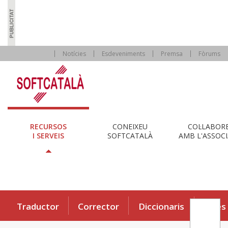
Notícies
Esdeveniments
Premsa
Fòrums
RECURSOS
CONEIXEU
COL·LABOR
I SERVEIS
SOFTCATALÀ
AMB L'ASSOCI
Traductor
Corrector
Diccionaris
Eines