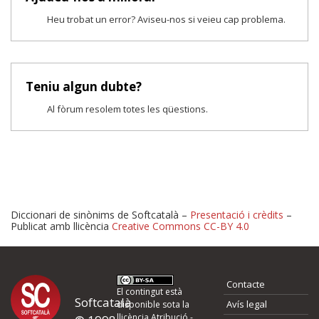
Heu trobat un error? Aviseu-nos si veieu cap problema.
Teniu algun dubte?
Al fòrum resolem totes les qüestions.
Diccionari de sinònims de Softcatalà –
Presentació i crèdits
–
Publicat amb llicència
Creative Commons CC-BY 4.0
Proposeu-nos millores o 
Contacte
d'errors
El contingut està
Softcatalà
Avís legal
disponible sota la
llicència
Atribució -