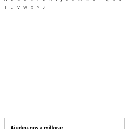
T
-
U
-
V
-
W
-
X
-
Y
-
Z
Ajudeu-nos a millorar