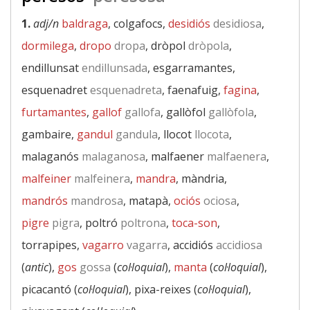
1.
adj/n
baldraga
, colgafocs,
desidiós
desidiosa
,
dormilega
,
dropo
dropa
, dròpol
dròpola
,
endillunsat
endillunsada
, esgarramantes,
esquenadret
esquenadreta
, faenafuig,
fagina
,
furtamantes
,
gallof
gallofa
, gallòfol
gallòfola
,
gambaire,
gandul
gandula
, llocot
llocota
,
malaganós
malaganosa
, malfaener
malfaenera
,
malfeiner
malfeinera
,
mandra
, màndria,
mandrós
mandrosa
, matapà,
ociós
ociosa
,
pigre
pigra
, poltró
poltrona
,
toca-son
,
torrapipes,
vagarro
vagarra
, accidiós
accidiosa
(
antic
),
gos
gossa
(
col·loquial
),
manta
(
col·loquial
),
picacantó (
col·loquial
), pixa-reixes (
col·loquial
),