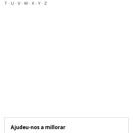
T
-
U
-
V
-
W
-
X
-
Y
-
Z
Ajudeu-nos a millorar