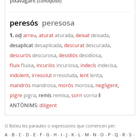
pixavagant (
col·loquial
)
peresós
peresosa
1.
adj
arreu
,
aturat
aturada
,
deixat
deixada
,
desaplicat
desaplicada
,
descurat
descurada
,
descurós
descurosa
,
desidiós
desidiosa
,
fluix
fluixa
,
incuriós
incuriosa
,
indecís
indecisa
,
indolent
,
irresolut
irresoluda
,
lent
lenta
,
mandrós
mandrosa
,
morós
morosa
,
negligent
,
pigre
pigra
, remís
remisa
,
sorn
sorna
‖
ANTÒNIMS:
diligent
O llisteu les paraules o expressions que comencen per:
A
-
B
-
C
-
D
-
E
-
F
-
G
-
H
-
I
-
J
-
K
-
L
-
M
-
N
-
O
-
P
-
Q
-
R
-
S
-