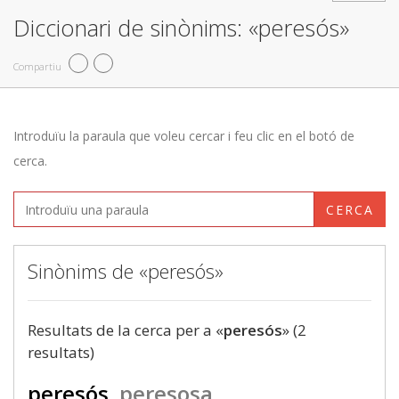
Diccionari de sinònims: «peresós»
Compartiu
Introduïu la paraula que voleu cercar i feu clic en el botó de
cerca.
CERCA
Sinònims de «peresós»
Resultats de la cerca per a «
peresós
» (2
resultats)
peresós
peresosa