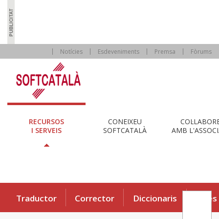
Notícies
Esdeveniments
Premsa
Fòrums
RECURSOS
CONEIXEU
COL·LABOR
I SERVEIS
SOFTCATALÀ
AMB L'ASSOCI
Traductor
Corrector
Diccionaris
Eines