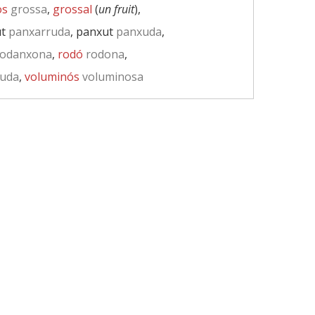
os
grossa
,
grossal
(
un fruit
),
ut
panxarruda
, panxut
panxuda
,
odanxona
,
rodó
rodona
,
uda
,
voluminós
voluminosa