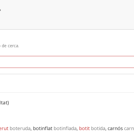
»
ó de cerca.
ltat)
erut
boteruda
, botinflat
botinflada
,
botit
botida
, carnós
carn