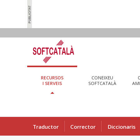
RECURSOS
CONEIXEU
I SERVEIS
SOFTCATALÀ
AMB
Traductor
Corrector
Diccionaris