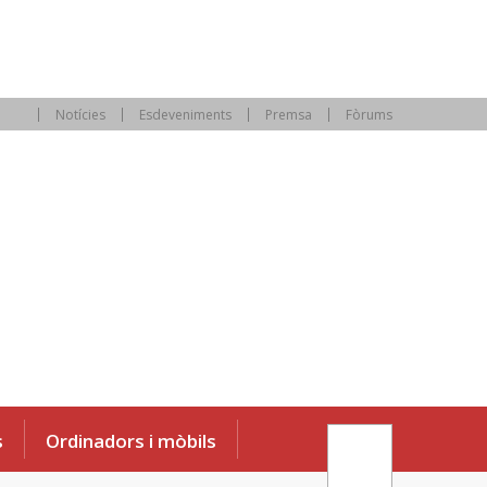
Notícies
Esdeveniments
Premsa
Fòrums
s
Ordinadors i mòbils