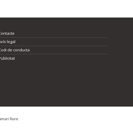
Contacte
Avís legal
Codi de conducta
Publicitat
mari lliure.