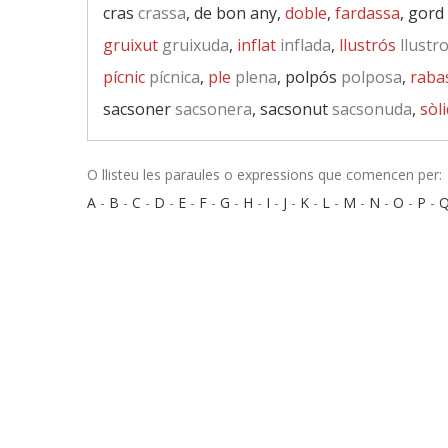
cras
crassa
, de bon any,
doble
,
fardassa
, gord
gruixut
gruixuda
,
inflat
inflada
,
llustrós
llustr
pícnic
pícnica
,
ple
plena
, polpós
polposa
,
raba
sacsoner
sacsonera
, sacsonut
sacsonuda
,
sòli
O llisteu les paraules o expressions que comencen per:
A
-
B
-
C
-
D
-
E
-
F
-
G
-
H
-
I
-
J
-
K
-
L
-
M
-
N
-
O
-
P
-