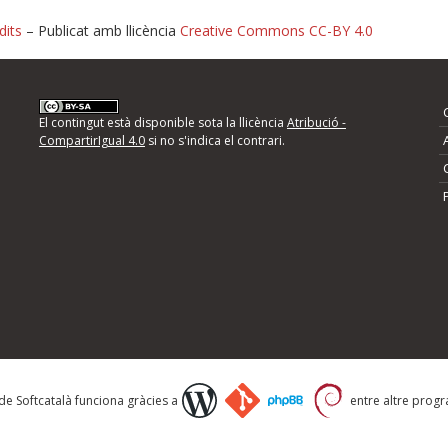
dits
– Publicat amb llicència
Creative Commons CC-BY 4.0
nformeu d'errors
El contingut està disponible sota la llicència
Atribució -
CompartirIgual 4.0
si no s'indica el contrari.
mps següents i descriviu quina és la millora que
 de Softcatalà funciona gràcies a
entre altre progra