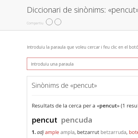
Diccionari de sinònims: «pencut
Compartiu
Introduïu la paraula que voleu cercar i feu clic en el bot
Sinònims de «pencut»
Resultats de la cerca per a «
pencut
» (1 resu
pencut
pencuda
1.
adj
ample
ampla
, betzarrut
betzarruda
,
bot