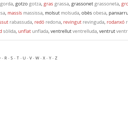
gorda
, gotzo
gotza
,
gras
grassa
, grassonet
grassoneta
,
gr
osa
,
massís
massissa
, molsut
molsuda
, obès
obesa
, panxarr
ssut
rabassuda
,
redó
redona
,
revingut
revinguda
,
rodanxó
r
d
sòlida
,
unflat
unflada
, ventrellut
ventrelluda
, ventrut
ventr
Q
-
R
-
S
-
T
-
U
-
V
-
W
-
X
-
Y
-
Z