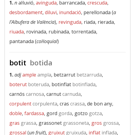
1.
n
al·luvió,
avinguda
, barrancada,
crescuda
,
desbordament
,
diluvi
,
inundació
, perellonada (
a
l’Albufera de València
),
revinguda
, riada, rierada,
riuada
, rovinada, rubinada, torrentada,
pantanada (
col·loquial
)
botit
botida
1.
adj
ample
ampla
, betzarrut
betzarruda
,
boterut
boteruda
, botinflat
botinflada
,
carnós
carnosa
, carnut
carnuda
,
corpulent
corpulenta
, cras
crassa
, de bon any,
doble
,
fardassa
, gord
gorda
, gotzo
gotza
,
gras
grassa
, grassonet
grassoneta
,
gros
grossa
,
grossal
(
un fruit
),
gruixut
gruixuda
,
inflat
inflada
,