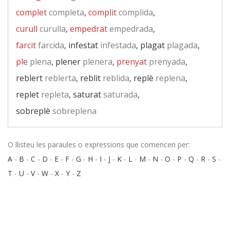
complet
completa
,
complit
complida
,
curull
curulla
,
empedrat
empedrada
,
farcit
farcida
, infestat
infestada
, plagat
plagada
,
ple
plena
, plener
plenera
,
prenyat
prenyada
,
reblert
reblerta
, reblit
reblida
, replè
replena
,
replet
repleta
, saturat
saturada
,
sobreplè
sobreplena
O llisteu les paraules o expressions que comencen per:
A
-
B
-
C
-
D
-
E
-
F
-
G
-
H
-
I
-
J
-
K
-
L
-
M
-
N
-
O
-
P
-
Q
-
R
-
S
-
T
-
U
-
V
-
W
-
X
-
Y
-
Z