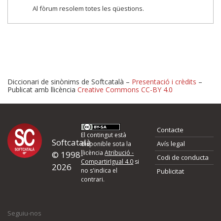
Al fòrum resolem totes les qüestions.
Diccionari de sinònims de Softcatalà –
Presentació i crèdits
–
Publicat amb llicència
Creative Commons CC-BY 4.0
Proposeu-nos millores o 
Contacte
d'errors
El contingut està
Softcatalà
Avís legal
disponible sota la
llicència
Atribució -
© 1998-
Codi de conducta
Si heu trobat un error o voleu proposar alguna millora, ompliu els ca
CompartirIgual 4.0
si
2026
quina és la millora que proposeu o l'error del qual voleu informar-no
no s'indica el
Publicitat
contrari.
El vostre nom *
Seguiu-nos