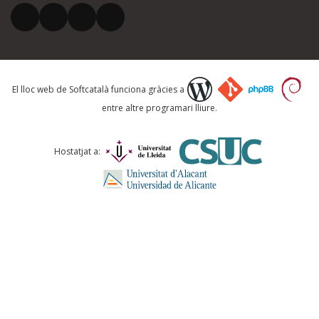
El vostre correu electrònic *
Què proposeu?
El lloc web de Softcatalà funciona gràcies a
entre altre programari lliure.
Comentari *
Hostatjat a:
ENVIA