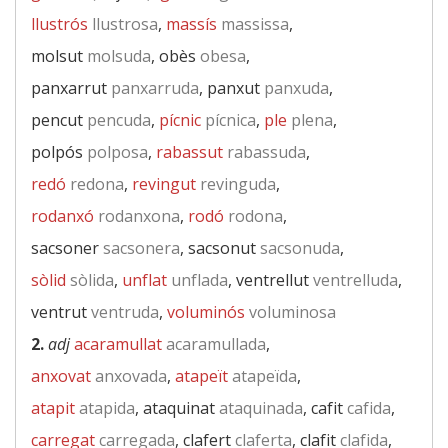
llustrós
llustrosa
,
massís
massissa
,
molsut
molsuda
, obès
obesa
,
panxarrut
panxarruda
, panxut
panxuda
,
pencut
pencuda
,
pícnic
pícnica
,
ple
plena
,
polpós
polposa
,
rabassut
rabassuda
,
redó
redona
,
revingut
revinguda
,
rodanxó
rodanxona
,
rodó
rodona
,
sacsoner
sacsonera
, sacsonut
sacsonuda
,
sòlid
sòlida
,
unflat
unflada
, ventrellut
ventrelluda
,
ventrut
ventruda
,
voluminós
voluminosa
2.
adj
acaramullat
acaramullada
,
anxovat
anxovada
,
atapeït
atapeïda
,
atapit
atapida
, ataquinat
ataquinada
, cafit
cafida
,
carregat
carregada
, clafert
claferta
, clafit
clafida
,