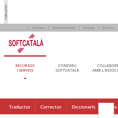
Notícies
Esdeveniments
Premsa
Fòrums
RECURSOS
CONEIXEU
COL·LABOR
I SERVEIS
SOFTCATALÀ
AMB L'ASSOCI
Traductor
Corrector
Diccionaris
Eines